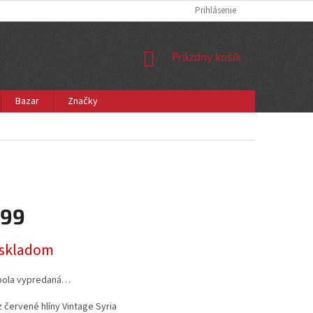
Prihlásenie
NÁKUPNÝ
Prázdny košík
KOŠÍK
Bazar
Značky
,99
ová
e skladom
bola vypredaná…
 červené hlíny Vintage Syria