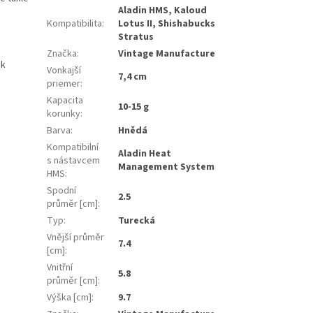
Aladin HMS, Kaloud
Kompatibilita
:
Lotus II, Shishabucks
Stratus
Značka
:
Vintage Manufacture
ak
Vonkajší
7,4 cm
priemer
:
Kapacita
10-15 g
korunky
:
Barva
:
Hnědá
Kompatibilní
Aladin Heat
s nástavcem
Management System
HMS
:
Spodní
2.5
průměr [cm]
:
Typ
:
Turecká
Vnější průměr
7.4
[cm]
:
Vnitřní
5.8
průměr [cm]
:
Výška [cm]
:
9.7