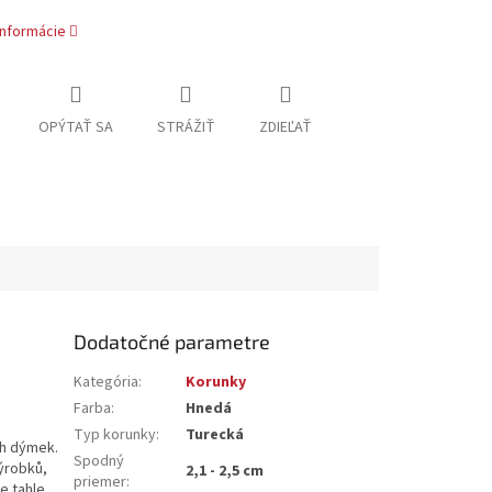
informácie
OPÝTAŤ SA
STRÁŽIŤ
ZDIEĽAŤ
Dodatočné parametre
Kategória
:
Korunky
Farba
:
Hnedá
Typ korunky
:
Turecká
ch dýmek.
Spodný
výrobků,
2,1 - 2,5 cm
priemer
:
že tahle