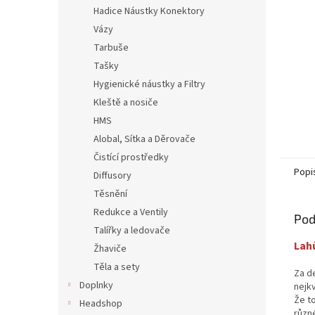
Hadice Náustky Konektory
Vázy
Tarbuše
Tašky
Hygienické náustky a Filtry
Kleště a nosiče
HMS
Alobal, Sítka a Děrovače
Čistící prostředky
Popi
Diffusory
Těsnění
Redukce a Ventily
Pod
Talířky a ledovače
Lahů
Žhaviče
Těla a sety
Za d
Doplnky
nejkv
Že t
Headshop
různé