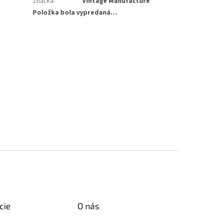
Značka
:
Vintage Manufacture
Položka bola vypredaná…
cie
O nás