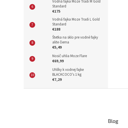
Vodná fajka Moze Tradi M Gold
Standard
€175
Vodná fajka Moze Tradi L Gold
Standard
€188
Štetka na sklo pre vodné fajky
alite čierna
€5,49
Nosič uhlia Moze Flare
€69,99
Uhlíky k vodnej fajke
BLACKCOCO's 1 kg
€7,29
Z
á
p
ä
t
Blog
i