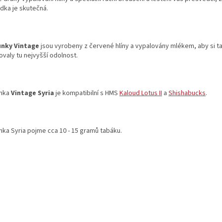
dka je skutečná.
nky Vintage
jsou vyrobeny z červené hlíny a vypalovány mlékem, aby si t
ovaly tu nejvyšší odolnost.
nka
Vintage Syria
je kompatibilní s HMS
Kaloud Lotus II
a
Shishabucks
.
nka Syria pojme cca 10 - 15 gramů tabáku.