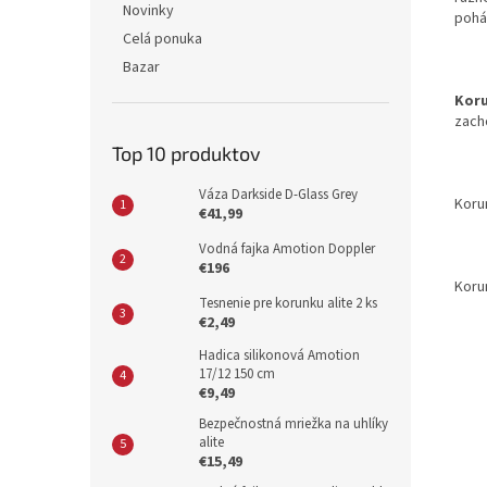
Novinky
pohá
Celá ponuka
Bazar
Koru
zach
Top 10 produktov
Váza Darkside D-Glass Grey
Koru
€41,99
Vodná fajka Amotion Doppler
€196
Koru
Tesnenie pre korunku alite 2 ks
€2,49
Hadica silikonová Amotion
17/12 150 cm
€9,49
Bezpečnostná mriežka na uhlíky
alite
€15,49