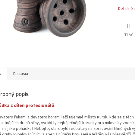
Detailné 
TLAČ
s
Diskusia
robný popis
dka z dílen profesionálů
evatero řekami a devatero horami leží tajemné město Kursk, kde se z těch
alitnějších druhů hlíny, vyrábí ty nejbáječnější korunky pro milovníky vodní
o zní jako pohádka? Nebojte, starobylé receptury na zpracování hliněných 
 druhy vypalování hlíny a speciální ruční broušení a leštění vás přesvědčí, 