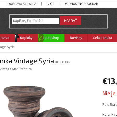
DOPRAVA A PLATBA
BLOG
VERNOSTNÝ PROGRAM
HĽADAŤ
enstvo
Doplnky
Headshop
Novinky
Celá ponuka
tage Syria
nka Vintage Syria
01506306
Vintage Manufacture
€13
Jednotk
Nie j
cena:
Položka 
Korunka z