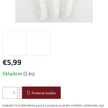
€5,99
Jednotková
Skladom
(5 ks)
cena:
Pridať do košíka
Unikátní čirá skleněnka pyrex s propracovaným vnitřním zdobením, typ