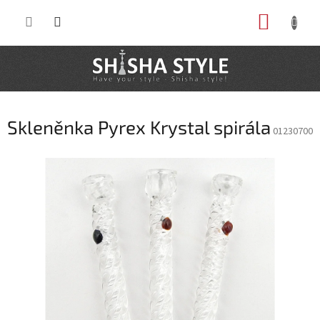
Prejsť
NÁKUP
na
obsah
KOŠÍK
Skleněnka Pyrex Krystal spirála
01230700