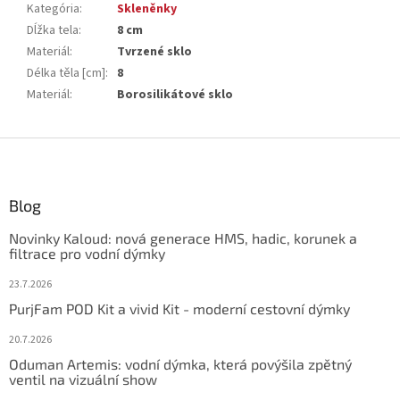
Kategória
:
Skleněnky
Dĺžka tela
:
8 cm
Materiál
:
Tvrzené sklo
Délka těla [cm]
:
8
Materiál
:
Borosilikátové sklo
Z
á
p
ä
Blog
t
Novinky Kaloud: nová generace HMS, hadic, korunek a
i
filtrace pro vodní dýmky
e
23.7.2026
PurjFam POD Kit a vivid Kit - moderní cestovní dýmky
20.7.2026
Oduman Artemis: vodní dýmka, která povýšila zpětný
ventil na vizuální show