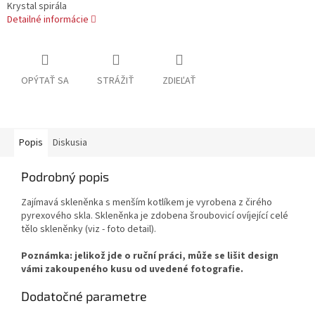
Krystal spirála
Detailné informácie
OPÝTAŤ SA
STRÁŽIŤ
ZDIEĽAŤ
Popis
Diskusia
Podrobný popis
Zajímavá skleněnka s menším kotlíkem je vyrobena z čirého
pyrexového skla. Skleněnka je zdobena šroubovicí ovíjející celé
tělo skleněnky (viz - foto detail).
Poznámka: jelikož jde o ruční práci, může se lišit design
vámi zakoupeného kusu od uvedené fotografie.
Dodatočné parametre