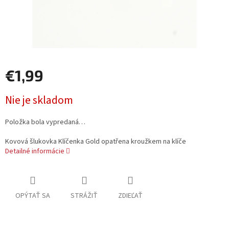
€1,99
Jednotková
Nie je skladom
cena:
Položka bola vypredaná…
Kovová šlukovka Klíčenka Gold opatřena kroužkem na klíče
Detailné informácie
OPÝTAŤ SA
STRÁŽIŤ
ZDIEĽAŤ