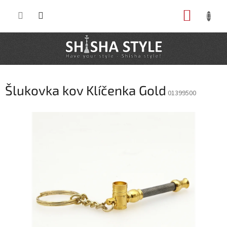
Prejsť
NÁKUP
na
obsah
KOŠÍK
Šlukovka kov Klíčenka Gold
01399500