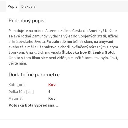
Popis
Diskusia
Podrobný popis
Pamatujete na prince Akeema z filmu Cesta do Ameriky? Než se
ze své rodné Zamundy vydal na výlet do Spojených států, užíval
si královského života. Po zahradě mu běhali sloni, na umývání
svého těla měl služebnictvo a chodil ověnčený výrazným zlatým
šperkem. A na klíčích mu visela
Šlukovka kov Klíčenka Gold.
Ono to v tom filmu sice není vidět, ale určitě tomu tak bylo. Fakt,
věřte nám.
Dodatočné parametre
Kategória
:
Kov
Délka těla [cm]
:
6
Materiál
:
Kov
Položka bola vypredaná…
Z