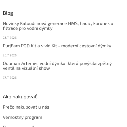
á
p
ä
Blog
t
Novinky Kaloud: nová generace HMS, hadic, korunek a
i
filtrace pro vodní dýmky
e
23.7.2026
PurjFam POD Kit a vivid Kit - moderní cestovní dýmky
20.7.2026
Oduman Artemis: vodní dýmka, která povýšila zpětný
ventil na vizuální show
17.7.2026
Ako nakupovať
Prečo nakupovať u nás
Vernostný program