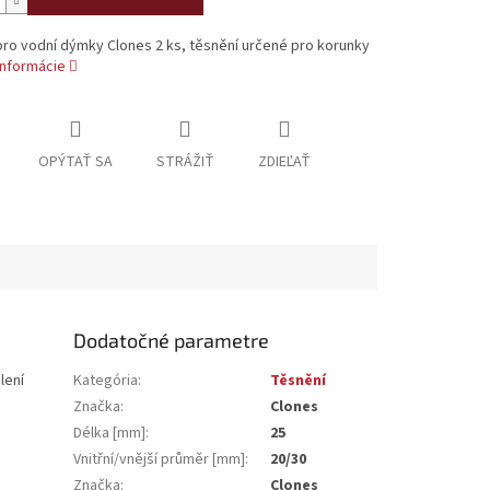
ro vodní dýmky Clones 2 ks, těsnění určené pro korunky
informácie
OPÝTAŤ SA
STRÁŽIŤ
ZDIEĽAŤ
Dodatočné parametre
lení
Kategória
:
Těsnění
Značka
:
Clones
Délka [mm]
:
25
Vnitřní/vnější průměr [mm]
:
20/30
Značka
:
Clones