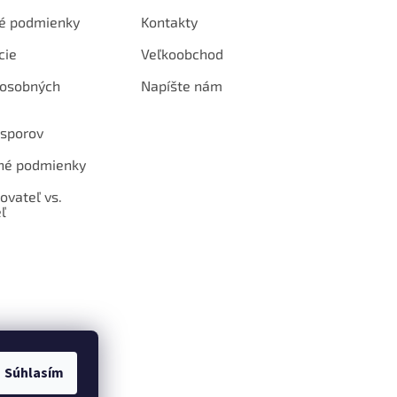
é podmienky
Kontakty
cie
Veľkoobchod
 osobných
Napíšte nám
 sporov
né podmienky
ovateľ vs.
ľ
Súhlasím