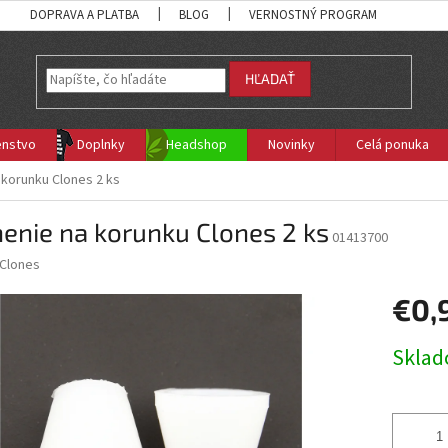
DOPRAVA A PLATBA
BLOG
VERNOSTNÝ PROGRAM
HĽADAŤ
enstvo
Doplnky
Headshop
Novinky
Celá ponuka
 korunku Clones 2 ks
enie na korunku Clones 2 ks
01413700
Clones
€0,
Jednotk
Skla
cena: