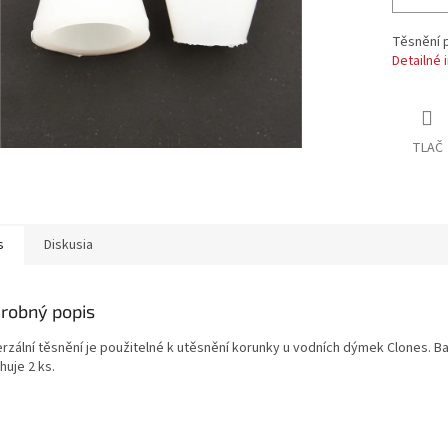
Těsnění p
Detailné 
TLAČ
s
Diskusia
robný popis
erzální těsnění je použitelné k utěsnění korunky u vodních dýmek Clones. Ba
huje 2 ks.