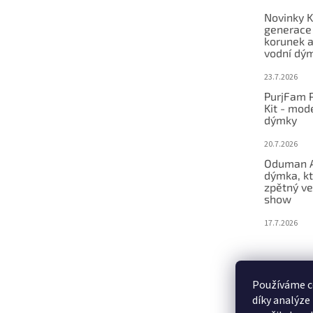
e
Novinky K
generace
korunek a
vodní dý
23.7.2026
PurjFam P
Kit - mod
dýmky
20.7.2026
Oduman A
dýmka, kt
zpětný ve
show
17.7.2026
Používáme c
díky analýze