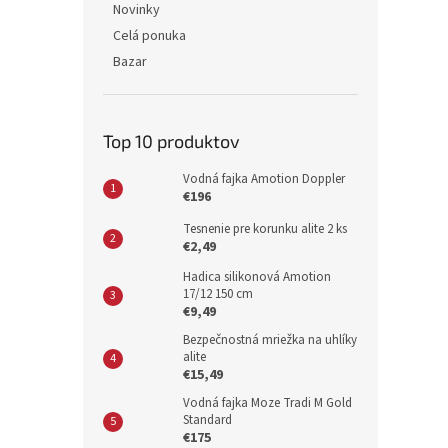
Novinky
Celá ponuka
Bazar
Top 10 produktov
Vodná fajka Amotion Doppler
€196
Tesnenie pre korunku alite 2 ks
€2,49
Hadica silikonová Amotion
17/12 150 cm
€9,49
Bezpečnostná mriežka na uhlíky
alite
€15,49
Vodná fajka Moze Tradi M Gold
Standard
€175