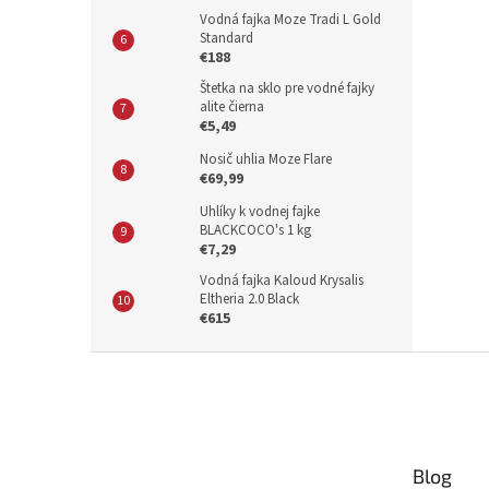
Vodná fajka Moze Tradi L Gold
Standard
€188
Štetka na sklo pre vodné fajky
alite čierna
€5,49
Nosič uhlia Moze Flare
€69,99
Uhlíky k vodnej fajke
BLACKCOCO's 1 kg
€7,29
Vodná fajka Kaloud Krysalis
Eltheria 2.0 Black
€615
Z
á
p
ä
t
Blog
i