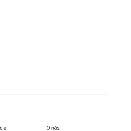
cie
O nás