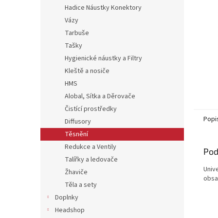
Hadice Náustky Konektory
Vázy
Tarbuše
Tašky
Hygienické náustky a Filtry
Kleště a nosiče
HMS
Alobal, Sítka a Děrovače
Čistící prostředky
Popi
Diffusory
Těsnění
Redukce a Ventily
Pod
Talířky a ledovače
Univ
Žhaviče
obsa
Těla a sety
Doplnky
Headshop