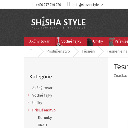
Prejsť
+420 777 749 780
info@shishastyle.cz
na
obsah
Akčný tovar
Vodné fajky
Uhlíky
Prísluš
Domov
Príslušenstvo
Těsnění
Tesnenie na
B
Tesn
o
Preskočiť
č
Značka:
Kategórie
kategórie
n
ý
Akčný tovar
p
Vodné fajky
a
Uhlíky
n
e
Príslušenstvo
l
Korunky
XKAH