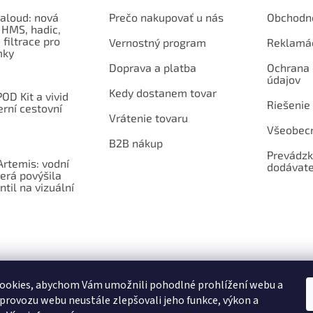
aloud: nová
Prečo nakupovať u nás
Obchodn
 HMS, hadic,
 filtrace pro
Vernostný program
Reklamá
mky
Doprava a platba
Ochrana
údajov
Kedy dostanem tovar
OD Kit a vivid
Riešenie
erní cestovní
Vrátenie tovaru
Všeobec
B2B nákup
Prevádzk
rtemis: vodní
dodávate
erá povýšila
ntil na vizuální
ookies, abychom Vám umožnili pohodlné prohlížení webu a
 provozu webu neustále zlepšovali jeho funkce, výkon a