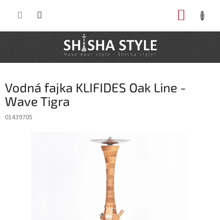
Prejsť
NÁKUP
na
obsah
KOŠÍK
Vodná fajka KLIFIDES Oak Line -
Wave Tigra
01439705