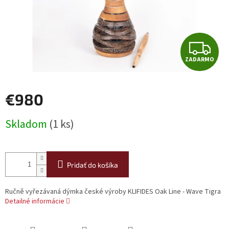
Z
ZADARMO
A
D
€980
A
Jednotková
Skladom
(1 ks)
cena:
R
M
Pridať do košíka
O
Ručně vyřezávaná dýmka české výroby KLIFIDES Oak Line - Wave Tigra
Detailné informácie