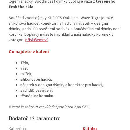
logem značky. Spodní část dýmky vyplňuje váza z
tvrzeného
českého skla
.
Součástí vodní dýmky KLIFIDES Oak Line - Wave Tigra je také
silikonová hadice, konektor na hadici a náustek v designu
dýmky, sada LED osvětlení pod vázu. Součástí balení dýmky není
korunka. Doplnit ji můžete například z naší nabídky korunek v
kategorii
příslušenství
.
Co najdete v balení
Tělo,
vázu,
talířek,
silikonovou hadici,
náustek v designu dýmky a konektor pro hadici,
sadi LED osvětlení,
těsnění na korunku.
V ceně je zahrnut recyklační poplatek 2,00 CZK.
Dodatočné parametre
Kategória
:
Klifides