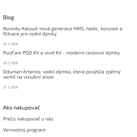
á
p
ä
Blog
t
Novinky Kaloud: nová generace HMS, hadic, korunek a
i
filtrace pro vodní dýmky
e
23.7.2026
PurjFam POD Kit a vivid Kit - moderní cestovní dýmky
20.7.2026
Oduman Artemis: vodní dýmka, která povýšila zpětný
ventil na vizuální show
17.7.2026
Ako nakupovať
Prečo nakupovať u nás
Vernostný program