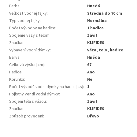
Farba
:
Hnedá
Veľkosť vodnej fajky
:
Stredná do 70 cm
Typ vodnej fajky
:
Normálna
Počet vývodov na hadice
:
1 hadica
Spojenie vázy s telom
:
Závit
Značka
:
KLIFIDES
Vybavení vodní dýmky
:
váza, telo, hadice
Barva
:
Hnědá
Celková výška [cm]
:
67
Hadice
:
Ano
Korunka
:
Ne
Počet vývodů vodní dýmky na hadici [ks]
:
1
Pojistný ventil vodní dýmky
:
Ano
Spojení těla s vázou
:
Závit
Značka
:
KLIFIDES
Způsob provedení
:
Dřevo
Z