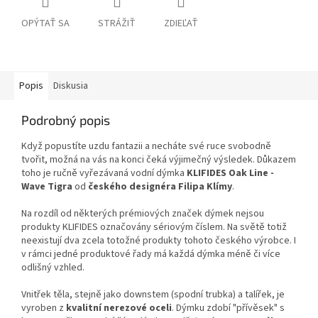
OPÝTAŤ SA
STRÁŽIŤ
ZDIEĽAŤ
Popis
Diskusia
Podrobný popis
Když popustíte uzdu fantazii a necháte své ruce svobodně
tvořit, možná na vás na konci čeká výjimečný výsledek. Důkazem
toho je ručně vyřezávaná vodní dýmka
KLIFIDES Oak Line -
Wave Tigra
od
českého designéra Filipa Klímy
.
Na rozdíl od některých prémiových značek dýmek nejsou
produkty KLIFIDES označovány sériovým číslem. Na světě totiž
neexistují dva zcela totožné produkty tohoto českého výrobce. I
v rámci jedné produktové řady má každá dýmka méně či více
odlišný vzhled.
Vnitřek těla, stejně jako downstem (spodní trubka) a talířek, je
vyroben z
kvalitní nerezové oceli
. Dýmku zdobí "přívěsek" s