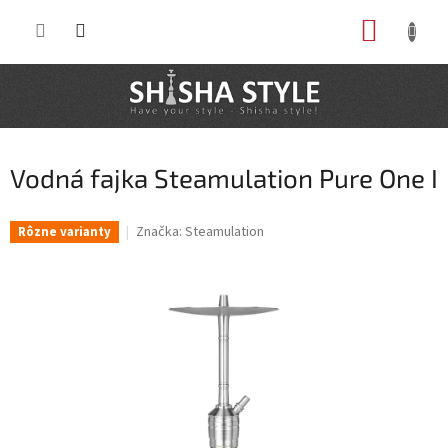
Prejsť
NÁKUP
na
obsah
KOŠÍK
Vodná fajka Steamulation Pure One I
Značka:
Steamulation
Rôzne varianty