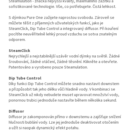
Steamulation - značka nejvyšší kvality, maximálního zážitku a
sofistikované technologie. Vše, co potřebujete. Čistá lehkost.
S dýmkou Pure One zažijete naprostou svobodu. Zároveň se
můžete těšit z příjemných uživatelských funkcí, jako je
SteamClick, Dip Tube Control a integrovaný diffusor. Při kouření
pocítíte neuvěřitelně lehký proud vzduchu se sotva znatelným
odporem.
SteamClick
Nejrychlejší a nejstabilnější uzávěr vodní dýmky na světě. Žádné
šroubování, žádné otáčení, žádné těsnění. Klikněte a otevřete.
Patentováno a vyrobeno pouze Steamulation.
Dip Tube Control
Díky funkci Dip Tube Control můžete snadno nastavit downstem
a přizpůsobit tak jeho délku vůči hladině vody. V kombinaci se
SteamClick už nikdy nebudete muset upravovat množství vody,
ponornou trubici jednoduše nastavíte během několika sekund.
Diffusor
Diffusor je zakomponován přímo v downstemu a zajišťuje snížení
hlučnosti bublání vody. Lze jej jednoduše deaktivovat otočením
a užít si naopak dynamický efekt potahu.