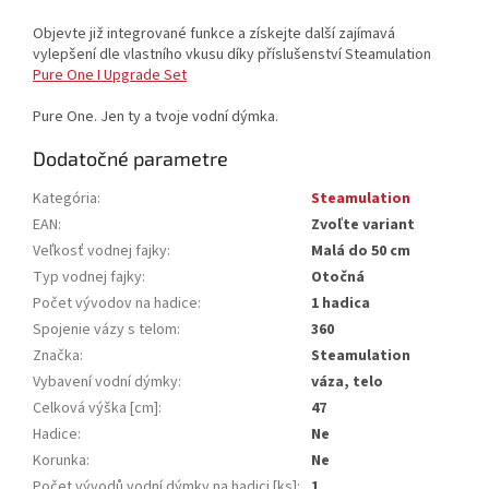
Objevte již integrované funkce a získejte další zajímavá
vylepšení dle vlastního vkusu díky příslušenství Steamulation
Pure One I Upgrade Set
Pure One. Jen ty a tvoje vodní dýmka.
Dodatočné parametre
Kategória
:
Steamulation
EAN
:
Zvoľte variant
Veľkosť vodnej fajky
:
Malá do 50 cm
Typ vodnej fajky
:
Otočná
Počet vývodov na hadice
:
1 hadica
Spojenie vázy s telom
:
360
Značka
:
Steamulation
Vybavení vodní dýmky
:
váza, telo
Celková výška [cm]
:
47
Hadice
:
Ne
Korunka
:
Ne
Počet vývodů vodní dýmky na hadici [ks]
:
1