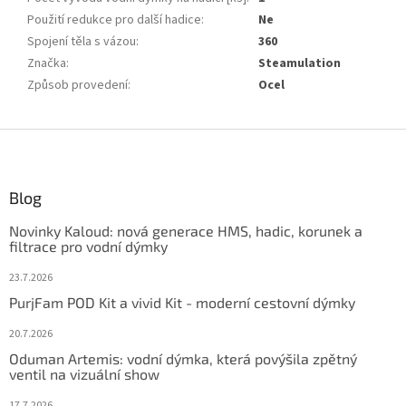
Použití redukce pro další hadice
:
Ne
Spojení těla s vázou
:
360
Značka
:
Steamulation
Způsob provedení
:
Ocel
Z
á
p
ä
Blog
t
Novinky Kaloud: nová generace HMS, hadic, korunek a
i
filtrace pro vodní dýmky
e
23.7.2026
PurjFam POD Kit a vivid Kit - moderní cestovní dýmky
20.7.2026
Oduman Artemis: vodní dýmka, která povýšila zpětný
ventil na vizuální show
17.7.2026