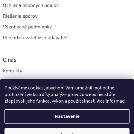
Ochrana osobných údajov
Riešenie sporov
Všeobecné podmienky
Prevádzkovateľ vs. dodávateľ
O nás
Kontakty
Veľkoobchod
Používáme cookies, abychom Vám umožnili pohodlné
Napíšte nám
prohlížení webu a díky analýze provozu webu neustále
zlepšovali jeho funkce, výkon a použitelnost.
Více informací.
Nastavenie
Vytvoril Shoptet