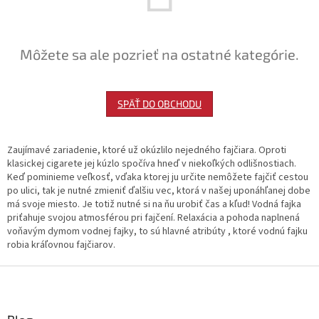
Môžete sa ale pozrieť na ostatné kategórie.
SPÄŤ DO OBCHODU
Zaujímavé zariadenie, ktoré už okúzlilo nejedného fajčiara. Oproti
klasickej cigarete jej kúzlo spočíva hneď v niekoľkých odlišnostiach.
Keď pominieme veľkosť, vďaka ktorej ju určite nemôžete fajčiť cestou
po ulici, tak je nutné zmieniť ďalšiu vec, ktorá v našej uponáhľanej dobe
má svoje miesto. Je totiž nutné si na ňu urobiť čas a kľud! Vodná fajka
priťahuje svojou atmosférou pri fajčení. Relaxácia a pohoda naplnená
voňavým dymom vodnej fajky, to sú hlavné atribúty , ktoré vodnú fajku
robia kráľovnou fajčiarov.
Z
á
p