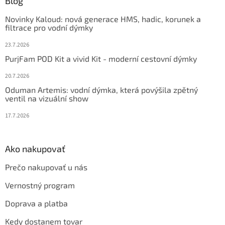
ä
Blog
t
Novinky Kaloud: nová generace HMS, hadic, korunek a
i
filtrace pro vodní dýmky
e
23.7.2026
PurjFam POD Kit a vivid Kit - moderní cestovní dýmky
20.7.2026
Oduman Artemis: vodní dýmka, která povýšila zpětný
ventil na vizuální show
17.7.2026
Ako nakupovať
Prečo nakupovať u nás
Vernostný program
Doprava a platba
Kedy dostanem tovar