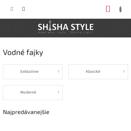
Prejsť
NÁKUP
na
obsah
KOŠÍK
Vodné fajky
Exklusívne
Klasické
Moderné
Najpredávanejšie