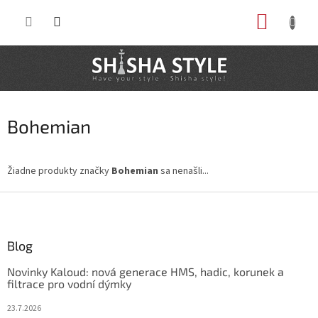
Prejsť
NÁKUP
na
obsah
KOŠÍK
Bohemian
Žiadne produkty značky
Bohemian
sa nenašli...
Z
á
p
ä
Blog
t
Novinky Kaloud: nová generace HMS, hadic, korunek a
i
filtrace pro vodní dýmky
e
23.7.2026