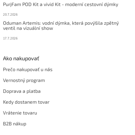
PurjFam POD Kit a vivid Kit - moderní cestovní dýmky
20.7.2026
Oduman Artemis: vodní dýmka, která povýšila zpětný
ventil na vizuální show
17.7.2026
Ako nakupovať
Prečo nakupovať u nás
Vernostný program
Doprava a platba
Kedy dostanem tovar
Vrátenie tovaru
B2B nákup