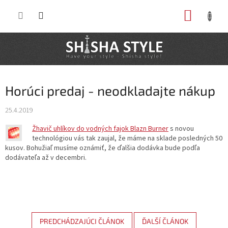
Prejsť
NÁKUP
na
obsah
KOŠÍK
Horúci predaj - neodkladajte nákup
25.4.2019
Žhavič uhlíkov do vodných fajok Blazn Burner
s novou
technológiou vás tak zaujal, že máme na sklade posledných 50
kusov. Bohužiaľ musíme oznámiť, že ďalšia dodávka bude podľa
dodávateľa až v decembri.
PREDCHÁDZAJÚCI ČLÁNOK
ĎALŠÍ ČLÁNOK