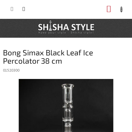
Prejsť
NÁKUP
na
obsah
KOŠÍK
Bong Simax Black Leaf Ice
Percolator 38 cm
01520300