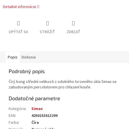
Detailné informácie
OPÝTAŤ SA
STRÁŽIŤ
ZDIEĽAŤ
Popis
Diskusia
Podrobný popis
Čirý bong střední velikosti z odolného tvrzeného skla Simax se
zabudovaným percolatorem pro chlazení kouře.
Dodatočné parametre
Kategória
:
Simax
EAN
:
4250153613299
Farba
:
Číra