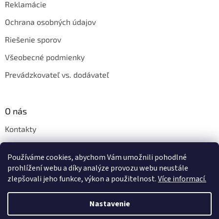
Reklamácie
Ochrana osobných údajov
Riešenie sporov
Všeobecné podmienky
Prevádzkovateľ vs. dodávateľ
O nás
Kontakty
Veľkoobchod
Používáme cookies, abychom Vám umožnili pohodlné
Napíšte nám
prohlížení webu a díky analýze provozu webu neustále
zlepšovali jeho funkce, výkon a použitelnost.
Více informací.
Nastavenie
Vytvoril Shoptet