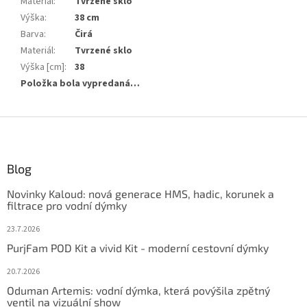
Materiál
:
Tvrzené sklo
Výška
:
38 cm
Barva
:
Čirá
Materiál
:
Tvrzené sklo
Výška [cm]
:
38
Položka bola vypredaná…
Z
á
p
ä
Blog
t
Novinky Kaloud: nová generace HMS, hadic, korunek a
i
filtrace pro vodní dýmky
e
23.7.2026
PurjFam POD Kit a vivid Kit - moderní cestovní dýmky
20.7.2026
Oduman Artemis: vodní dýmka, která povýšila zpětný
ventil na vizuální show