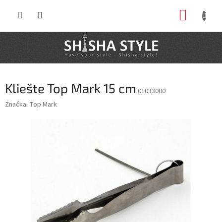
Prejsť
NÁKUP
na
obsah
KOŠÍK
Kliešte Top Mark 15 cm
01033000
Značka:
Top Mark