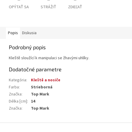
OPÝTAŤ SA
STRÁŽIŤ
ZDIEĽAŤ
Popis
Diskusia
Podrobný popis
Kleště sloužící k manipulaci se žhavými uhlíky.
Dodatočné parametre
Kategória
:
Kleště a nosiče
Farba
:
Strieborná
Značka
:
Top Mark
Délka [cm]
:
14
Značka
:
Top Mark
Z