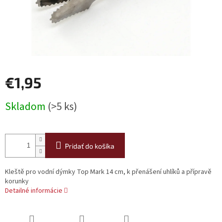
€1,95
Jednotková
Skladom
(>5 ks)
cena:
Pridať do košíka
Kleště pro vodní dýmky Top Mark 14 cm, k přenášení uhlíků a přípravě
korunky
Detailné informácie