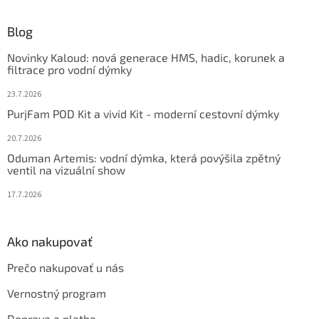
á
p
ä
Blog
t
Novinky Kaloud: nová generace HMS, hadic, korunek a
i
filtrace pro vodní dýmky
e
23.7.2026
PurjFam POD Kit a vivid Kit - moderní cestovní dýmky
20.7.2026
Oduman Artemis: vodní dýmka, která povýšila zpětný
ventil na vizuální show
17.7.2026
Ako nakupovať
Prečo nakupovať u nás
Vernostný program
Doprava a platba