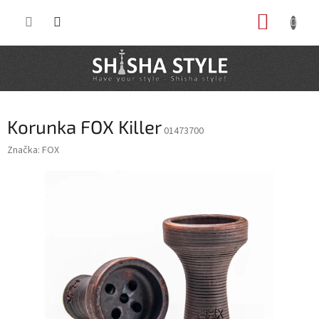
Prejsť
NÁKUP
na
obsah
KOŠÍK
Korunka FOX Killer
01473700
Značka:
FOX