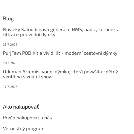
á
p
ä
Blog
t
Novinky Kaloud: nová generace HMS, hadic, korunek a
i
filtrace pro vodní dýmky
e
23.7.2026
PurjFam POD Kit a vivid Kit - moderní cestovní dýmky
20.7.2026
Oduman Artemis: vodní dýmka, která povýšila zpětný
ventil na vizuální show
17.7.2026
Ako nakupovať
Prečo nakupovať u nás
Vernostný program