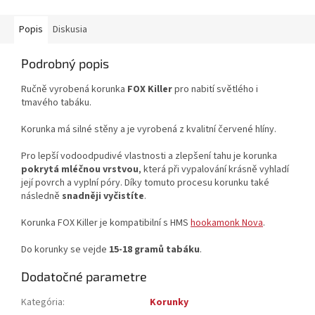
Popis
Diskusia
Podrobný popis
Ručně vyrobená korunka
FOX Killer
pro nabití světlého i
tmavého tabáku.
Korunka má silné stěny a je vyrobená z kvalitní červené hlíny.
Pro lepší vodoodpudivé vlastnosti a zlepšení tahu je korunka
pokrytá mléčnou vrstvou
, která při vypalování krásně vyhladí
její povrch a vyplní póry. Díky tomuto procesu korunku také
následně
snadněji vyčistíte
.
Korunka FOX Killer je kompatibilní s HMS
hookamonk Nova
.
Do korunky se vejde
15-18 gramů tabáku
.
Dodatočné parametre
Kategória
:
Korunky