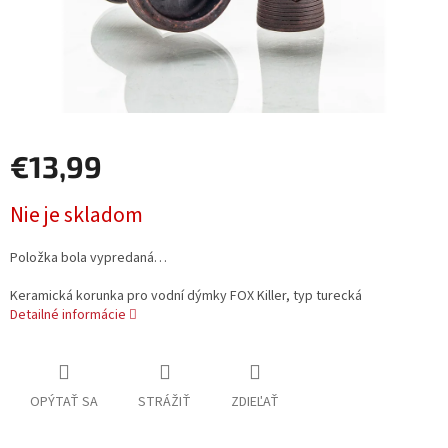
€13,99
Jednotková
Nie je skladom
cena:
Položka bola vypredaná…
Keramická korunka pro vodní dýmky FOX Killer, typ turecká
Detailné informácie
OPÝTAŤ SA
STRÁŽIŤ
ZDIEĽAŤ