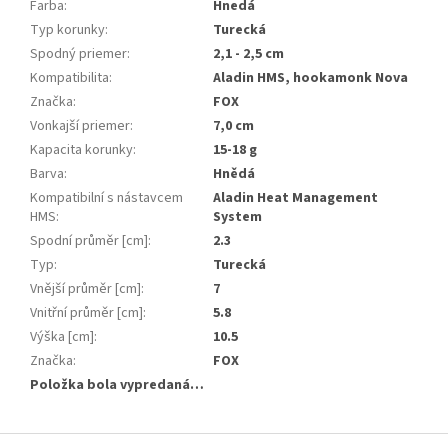
Farba
:
Hnedá
Typ korunky
:
Turecká
Spodný priemer
:
2,1 - 2,5 cm
Kompatibilita
:
Aladin HMS, hookamonk Nova
Značka
:
FOX
Vonkajší priemer
:
7,0 cm
Kapacita korunky
:
15-18 g
Barva
:
Hnědá
Kompatibilní s nástavcem
Aladin Heat Management
HMS
:
System
Spodní průměr [cm]
:
2.3
Typ
:
Turecká
Vnější průměr [cm]
:
7
Vnitřní průměr [cm]
:
5.8
Výška [cm]
:
10.5
Značka
:
FOX
Položka bola vypredaná…
Z