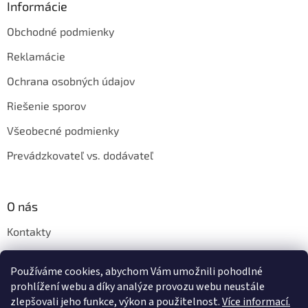
Informácie
Obchodné podmienky
Reklamácie
Ochrana osobných údajov
Riešenie sporov
Všeobecné podmienky
Prevádzkovateľ vs. dodávateľ
O nás
Kontakty
Veľkoobchod
Používáme cookies, abychom Vám umožnili pohodlné
Napíšte nám
prohlížení webu a díky analýze provozu webu neustále
zlepšovali jeho funkce, výkon a použitelnost.
Více informací.