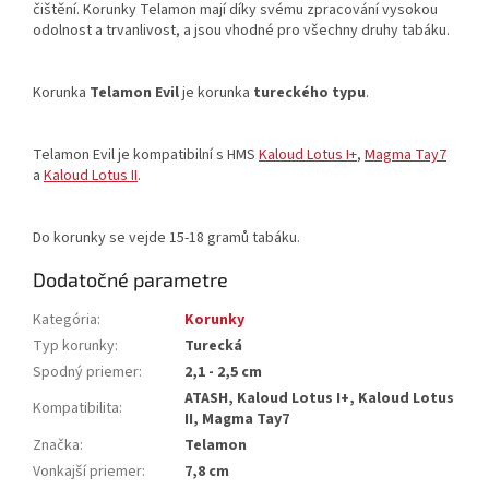
čištění. Korunky Telamon mají díky svému zpracování vysokou
odolnost a trvanlivost, a jsou vhodné pro všechny druhy tabáku.
Korunka
Telamon Evil
je korunka
tureckého typu
.
Telamon Evil je kompatibilní s HMS
Kaloud Lotus I+
,
Magma Tay7
a
Kaloud Lotus II
.
Do korunky se vejde 15-18 gramů tabáku.
Dodatočné parametre
Kategória
:
Korunky
Typ korunky
:
Turecká
Spodný priemer
:
2,1 - 2,5 cm
ATASH, Kaloud Lotus I+, Kaloud Lotus
Kompatibilita
:
II, Magma Tay7
Značka
:
Telamon
Vonkajší priemer
:
7,8 cm