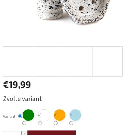
€19,99
Jednotková
Zvoľte variant
cena:
✓
✓
✓
×
Variant