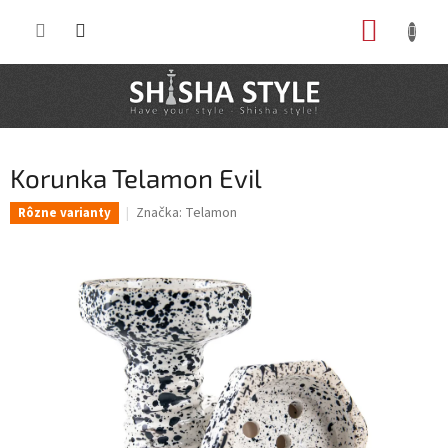
Prejsť
NÁKUP
na
obsah
KOŠÍK
Korunka Telamon Evil
Značka:
Telamon
Rôzne varianty