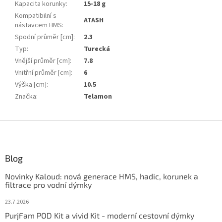
Kapacita korunky
:
15-18 g
Kompatibilní s
ATASH
nástavcem HMS
:
Spodní průměr [cm]
:
2.3
Typ
:
Turecká
Vnější průměr [cm]
:
7.8
Vnitřní průměr [cm]
:
6
Výška [cm]
:
10.5
Značka
:
Telamon
Z
á
p
ä
Blog
t
Novinky Kaloud: nová generace HMS, hadic, korunek a
i
filtrace pro vodní dýmky
e
23.7.2026
PurjFam POD Kit a vivid Kit - moderní cestovní dýmky