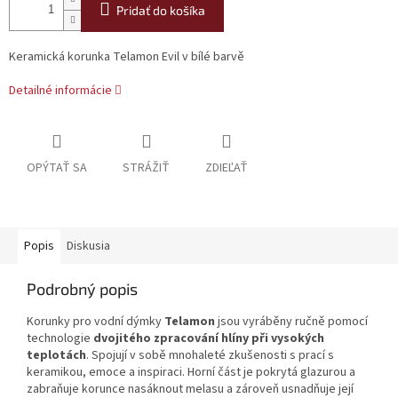
Pridať do košíka
Keramická korunka Telamon Evil v bílé barvě
Detailné informácie
OPÝTAŤ SA
STRÁŽIŤ
ZDIEĽAŤ
Popis
Diskusia
Podrobný popis
Korunky pro vodní dýmky
Telamon
jsou vyráběny ručně pomocí
technologie
dvojitého zpracování hlíny při vysokých
teplotách
. Spojují v sobě mnohaleté zkušenosti s prací s
keramikou, emoce a inspiraci. Horní část je pokrytá glazurou a
zabraňuje korunce nasáknout melasu a zároveň usnadňuje její