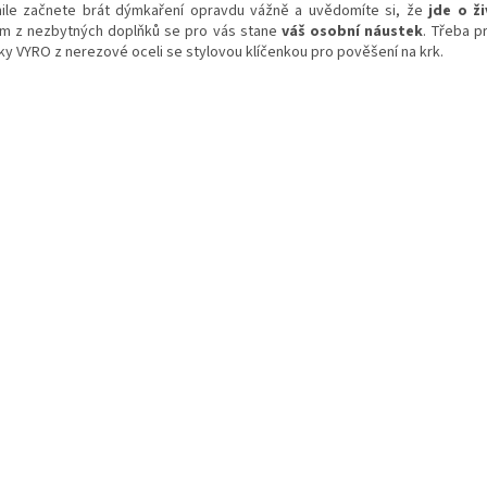
ile začnete brát dýmkaření opravdu vážně a uvědomíte si, že
jde o ži
ím z nezbytných doplňků se pro vás stane
váš osobní náustek
. Třeba p
ky VYRO z nerezové oceli se stylovou klíčenkou pro pověšení na krk.