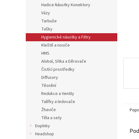
Hadice Náustky Konektory
Vázy
Tarbuše
Tašky
Hygienické náustky a Filtry
Kleště a nosiče
HMS
Alobal, Sítka a Děrovače
Čistící prostředky
Diffusory
Těsnění
Redukce a Ventily
Talířky a ledovače
Žhaviče
Popi
Těla a sety
Doplnky
Pod
Headshop