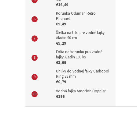
€16,49
Korunka Oduman Retro
Phunnel
€9,49
Štetka na telo pre vodné fajky
Aladin 90 cm
€5,29
Fólia na korunku pro vodné
fajky Aladin 100 ks
€3,69
Uhlíky do vodnej fajky Carbopol
Ring 38 mm
€0,79
Vodná fajka Amotion Doppler
€196
Z
á
p
ä
t