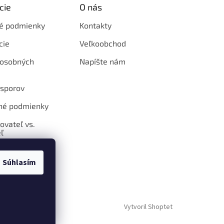
cie
O nás
é podmienky
Kontakty
cie
Veľkoobchod
 osobných
Napíšte nám
 sporov
né podmienky
ovateľ vs.
ľ
Súhlasím
Vytvoril Shoptet