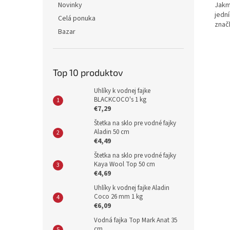
Jakm
Novinky
jedn
Celá ponuka
znač
Bazar
Top 10 produktov
Uhlíky k vodnej fajke
BLACKCOCO's 1 kg
€7,29
Štetka na sklo pre vodné fajky
Aladin 50 cm
€4,49
Štetka na sklo pre vodné fajky
Kaya Wool Top 50 cm
€4,69
Uhlíky k vodnej fajke Aladin
Coco 26 mm 1 kg
€6,09
Vodná fajka Top Mark Anat 35
cm