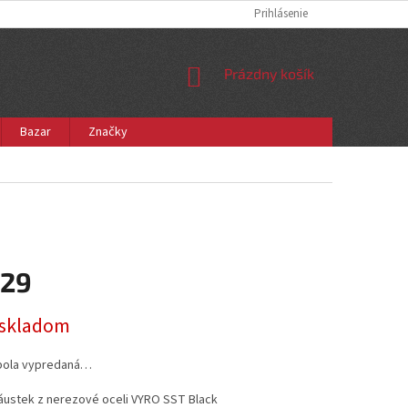
Prihlásenie
NÁKUPNÝ
Prázdny košík
KOŠÍK
Bazar
Značky
,29
ová
e skladom
bola vypredaná…
áustek z nerezové oceli VYRO SST Black