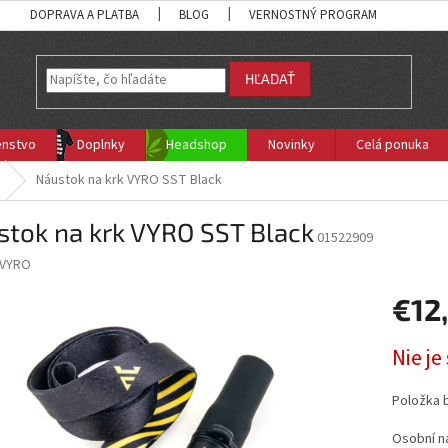
DOPRAVA A PLATBA
BLOG
VERNOSTNÝ PROGRAM
HĽADAŤ
enstvo
Doplnky
Headshop
Novinky
Celá ponuka
Náustok na krk VYRO SST Black
stok na krk VYRO SST Black
01522909
VYRO
€12
Jednotk
Nie j
cena:
Položka 
Osobní n