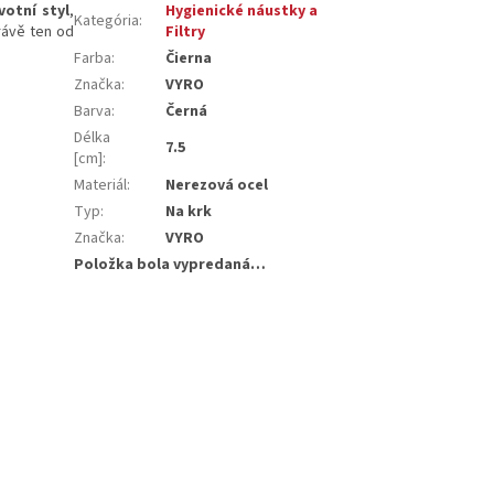
votní styl
,
Hygienické náustky a
Kategória
:
rávě ten od
Filtry
Farba
:
Čierna
Značka
:
VYRO
Barva
:
Černá
Délka
7.5
[cm]
:
Materiál
:
Nerezová ocel
Typ
:
Na krk
Značka
:
VYRO
Položka bola vypredaná…