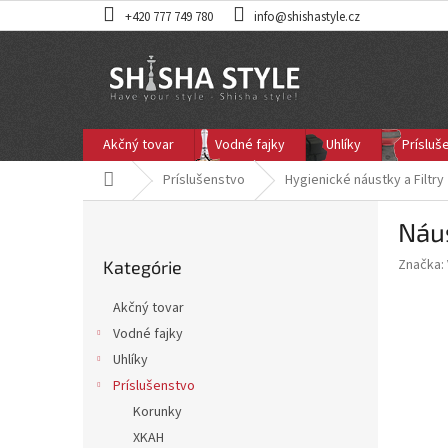
Prejsť
+420 777 749 780
info@shishastyle.cz
na
obsah
Akčný tovar
Vodné fajky
Uhlíky
Prísluš
Domov
Príslušenstvo
Hygienické náustky a Filtry
B
Náu
o
Preskočiť
č
Značka:
Kategórie
kategórie
n
ý
Akčný tovar
p
Vodné fajky
a
Uhlíky
n
e
Príslušenstvo
l
Korunky
XKAH