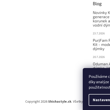
Blog
i
e
Novinky K
generace
korunek a
vodní dý
23.7.2026
PurjFam P
Kit - mod
dýmky
20.7.2026
Oduman A
dýmka, kt
zpětný ve
Používáme c
show
díky analýze
17.7.2026
použitelnos
Nastaven
Copyright 2026
Shishastyle.sk
. Všetky práva vyhradené.