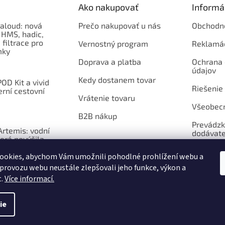
Ako nakupovať
Informá
aloud: nová
Prečo nakupovať u nás
Obchodn
 HMS, hadic,
 filtrace pro
Vernostný program
Reklamá
mky
Doprava a platba
Ochrana
údajov
Kedy dostanem tovar
OD Kit a vivid
Riešenie
erní cestovní
Vrátenie tovaru
Všeobec
B2B nákup
Prevádzk
rtemis: vodní
dodávate
erá povýšila
ntil na vizuální
ookies, abychom Vám umožnili pohodlné prohlížení webu a
 provozu webu neustále zlepšovali jeho funkce, výkon a
t.
Více informací.
ie