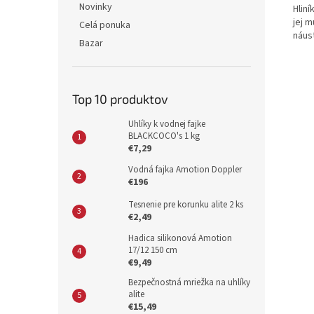
Novinky
Hlin
jej 
Celá ponuka
náus
Bazar
Top 10 produktov
Uhlíky k vodnej fajke
BLACKCOCO's 1 kg
€7,29
Vodná fajka Amotion Doppler
€196
Tesnenie pre korunku alite 2 ks
€2,49
Hadica silikonová Amotion
17/12 150 cm
€9,49
Bezpečnostná mriežka na uhlíky
alite
€15,49