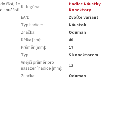
kdo říká, že
Hadice Náustky
Kategória
:
e součástí
Konektory
EAN
:
Zvoľte variant
Typ hadice
:
Náustok
Značka
:
Oduman
Délka [cm]
:
40
Průměr [mm]
:
17
Typ
:
S konektorem
Vnější průměr pro
12
nasazení hadice [mm]
:
Značka
:
Oduman