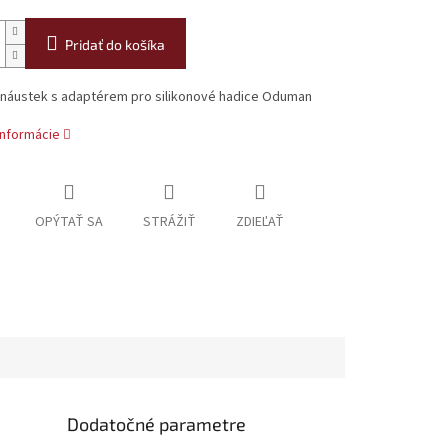
Pridať do košíka
ý náustek s adaptérem pro silikonové hadice Oduman
informácie
OPÝTAŤ SA
STRÁŽIŤ
ZDIEĽAŤ
Dodatočné parametre