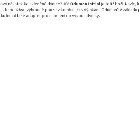
íkový náustek ke skleněné dýmce? JO!
Oduman Initial
je totiž boží. Navíc, 
musíte používat výhradně pouze v kombinaci s dýmkami Oduman? V základu j
tku Initial také adaptér pro napojení do vývodu dýmky.