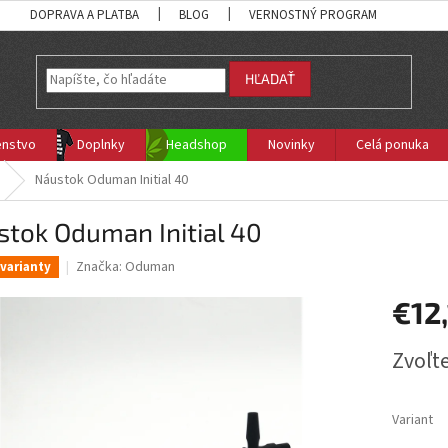
DOPRAVA A PLATBA
BLOG
VERNOSTNÝ PROGRAM
HĽADAŤ
enstvo
Doplnky
Headshop
Novinky
Celá ponuka
Náustok Oduman Initial 40
tok Oduman Initial 40
Značka:
Oduman
varianty
€12
Jednotk
Zvoľte
cena:
Variant