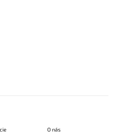
cie
O nás