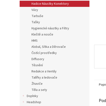
Hadice Náustky Konektory
Vázy
Tarbuše
Tašky
Hygienické náustky a Filtry
Kleště a nosiče
HMS
Alobal, Sítka a Děrovače
Čistící prostředky
Diffusory
Těsnění
Redukce a Ventily
Talířky a ledovače
Žhaviče
Popi
Těla a sety
Doplnky
Pod
Headshop