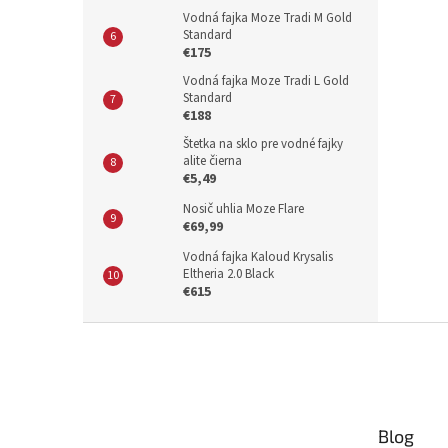
Vodná fajka Moze Tradi M Gold
Standard
€175
Vodná fajka Moze Tradi L Gold
Standard
€188
Štetka na sklo pre vodné fajky
alite čierna
€5,49
Nosič uhlia Moze Flare
€69,99
Vodná fajka Kaloud Krysalis
Eltheria 2.0 Black
€615
Z
á
p
ä
t
Blog
i