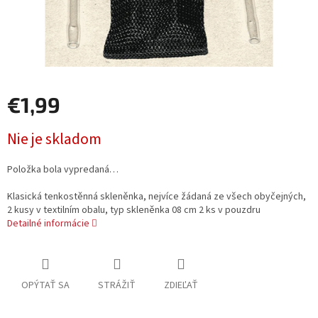
€1,99
Jednotková
Nie je skladom
cena:
Položka bola vypredaná…
Klasická tenkostěnná skleněnka, nejvíce žádaná ze všech obyčejných,
2 kusy v textilním obalu, typ skleněnka 08 cm 2 ks v pouzdru
Detailné informácie
OPÝTAŤ SA
STRÁŽIŤ
ZDIEĽAŤ