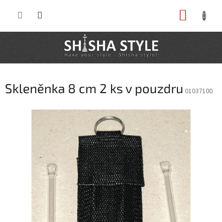
Prejsť
NÁKUP
na
obsah
KOŠÍK
Skleněnka 8 cm 2 ks v pouzdru
01037100