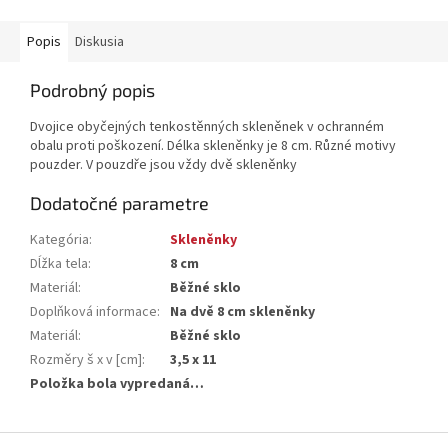
Popis
Diskusia
Podrobný popis
Dvojice obyčejných tenkostěnných skleněnek v ochranném
obalu proti poškození. Délka skleněnky je 8 cm. Různé motivy
pouzder. V pouzdře jsou vždy dvě skleněnky
Dodatočné parametre
Kategória
:
Skleněnky
Dĺžka tela
:
8 cm
Materiál
:
Běžné sklo
Doplňková informace
:
Na dvě 8 cm skleněnky
Materiál
:
Běžné sklo
Rozměry š x v [cm]
:
3,5 x 11
Položka bola vypredaná…
Z