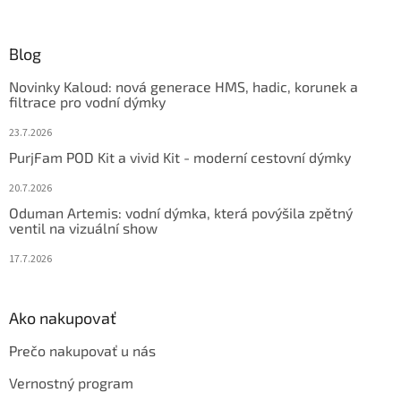
á
p
ä
Blog
t
Novinky Kaloud: nová generace HMS, hadic, korunek a
i
filtrace pro vodní dýmky
e
23.7.2026
PurjFam POD Kit a vivid Kit - moderní cestovní dýmky
20.7.2026
Oduman Artemis: vodní dýmka, která povýšila zpětný
ventil na vizuální show
17.7.2026
Ako nakupovať
Prečo nakupovať u nás
Vernostný program