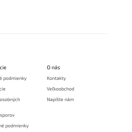
cie
O nás
é podmienky
Kontakty
cie
Veľkoobchod
 osobných
Napíšte nám
 sporov
né podmienky