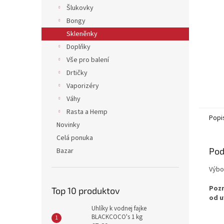
Šlukovky
Bongy
Skleněnky
Doplňky
Vše pro balení
Drtičky
Vaporizéry
Váhy
Rasta a Hemp
Popi
Novinky
Celá ponuka
Pod
Bazar
Výbo
Pozn
Top 10 produktov
od u
Uhlíky k vodnej fajke
BLACKCOCO's 1 kg