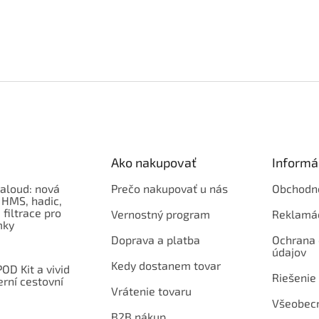
Ako nakupovať
Informá
aloud: nová
Prečo nakupovať u nás
Obchodn
 HMS, hadic,
 filtrace pro
Vernostný program
Reklamá
mky
Doprava a platba
Ochrana
údajov
Kedy dostanem tovar
OD Kit a vivid
Riešenie
erní cestovní
Vrátenie tovaru
Všeobec
B2B nákup