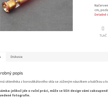
Načervena
cm, pozl
Detailné 
TLAČ
s
Diskusia
robný popis
rná skleněnka z borosilikátového skla se zúženým náustkem a kuličkou u ko
ámka: jelikož jde o ruční práci, může se lišit design vámi zakoupen
vedené fotografie.