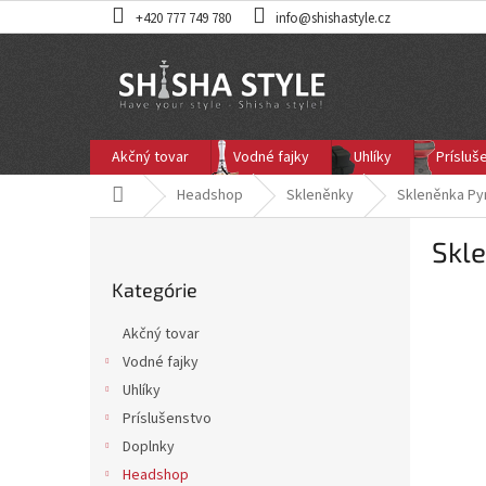
Prejsť
+420 777 749 780
info@shishastyle.cz
na
obsah
Akčný tovar
Vodné fajky
Uhlíky
Prísluš
Domov
Headshop
Skleněnky
Skleněnka Pyr
B
Skle
o
Preskočiť
č
Kategórie
kategórie
n
ý
Akčný tovar
p
Vodné fajky
a
Uhlíky
n
e
Príslušenstvo
l
Doplnky
Headshop