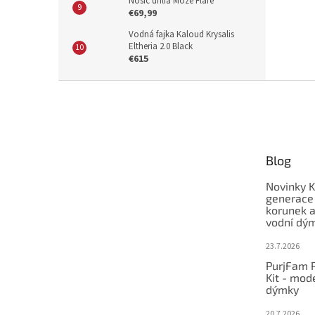
Nosič uhlia Moze Flare
€69,99
Vodná fajka Kaloud Krysalis
Eltheria 2.0 Black
€615
Z
á
p
ä
t
Blog
i
e
Novinky K
generace
korunek a
vodní dý
23.7.2026
PurjFam P
Kit - mod
dýmky
20.7.2026