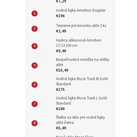
€7,29
Vodná fajka Amotion Doppler
€196
Tesnenie pre korunku alite 2 ks
€2,49
Hadica silikonová Amotion
17/12 150 cm
€9,49
Bezpečnostná mriežka na uhlíky
alite
€15,49
Vodná fajka Moze Tradi M Gold
Standard
€175
Vodná fajka Moze Tradi L Gold
Standard
€188
Štetka na sklo pre vodné fajky
alite čierna
€5,49