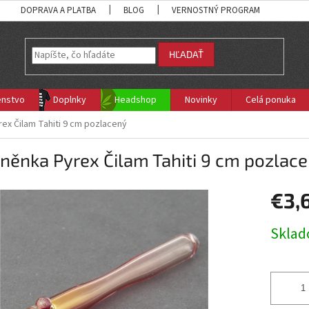
DOPRAVA A PLATBA
BLOG
VERNOSTNÝ PROGRAM
HĽADAŤ
enstvo
Doplnky
Headshop
Novinky
Celá ponuka
ex Čilam Tahiti 9 cm pozlacený
něnka Pyrex Čilam Tahiti 9 cm pozlac
€3,
Jednotk
Skla
cena: