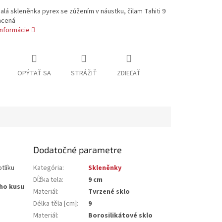
lá skleněnka pyrex se zúžením v náustku, čilam Tahiti 9
acená
informácie
OPÝTAŤ SA
STRÁŽIŤ
ZDIEĽAŤ
Dodatočné parametre
tlíku
Kategória
:
Skleněnky
Dĺžka tela
:
9 cm
ého kusu
Materiál
:
Tvrzené sklo
Délka těla [cm]
:
9
Materiál
:
Borosilikátové sklo