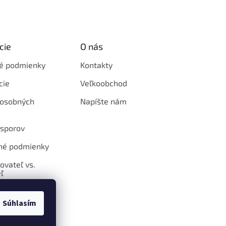
cie
O nás
é podmienky
Kontakty
cie
Veľkoobchod
 osobných
Napíšte nám
 sporov
né podmienky
ovateľ vs.
ľ
Súhlasím