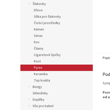
Šlukovky
Dřevo
Sítka pro šlukovky
Čisticí prostředky
Kámen
Simax
Kov
Čilamy
Cigaretové špičky
Popi
Kost
Pyrex
Pod
Keramika
Top kvalita
Symp
Bongy
Pozn
Skleněnky
od u
Doplňky
Vše pro balení