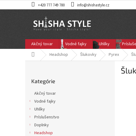
Prejsť
+420 777 749 780
info@shishastyle.cz
na
obsah
Akčný tovar
Vodné fajky
Uhlíky
Prísluš
Domov
Headshop
Šlukovky
Pyrex
Šl
B
Šlu
o
Preskočiť
č
Kategórie
kategórie
n
ý
Akčný tovar
p
Vodné fajky
a
Uhlíky
n
e
Príslušenstvo
l
Doplnky
Headshop