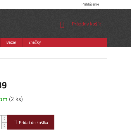
Prihlásenie
NÁKUPNÝ
Prázdny košík
KOŠÍK
Bazar
Značky
39
ová
dom
(2 ks)
Pridať do košíka