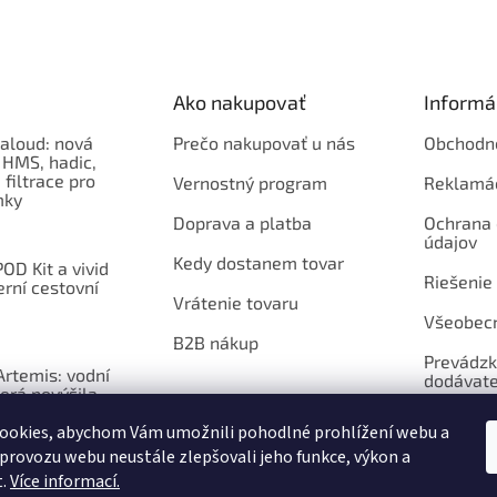
Ako nakupovať
Informá
aloud: nová
Prečo nakupovať u nás
Obchodn
 HMS, hadic,
 filtrace pro
Vernostný program
Reklamá
mky
Doprava a platba
Ochrana
údajov
Kedy dostanem tovar
OD Kit a vivid
Riešenie
erní cestovní
Vrátenie tovaru
Všeobec
B2B nákup
Prevádzk
rtemis: vodní
dodávate
erá povýšila
ntil na vizuální
ookies, abychom Vám umožnili pohodlné prohlížení webu a
 provozu webu neustále zlepšovali jeho funkce, výkon a
t.
Více informací.