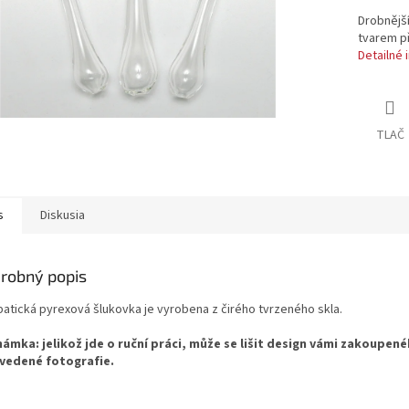
Drobnější
tvarem p
Detailné 
TLAČ
s
Diskusia
robný popis
atická pyrexová šlukovka je vyrobena z čirého tvrzeného skla.
ámka: jelikož jde o ruční práci, může se lišit design vámi zakoupen
vedené fotografie.