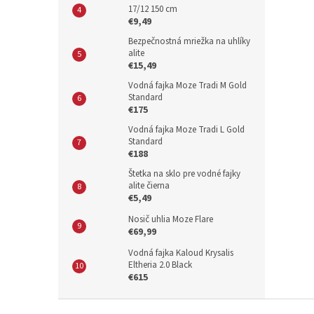
17/12 150 cm
€9,49
Bezpečnostná mriežka na uhlíky
alite
€15,49
Vodná fajka Moze Tradi M Gold
Standard
€175
Vodná fajka Moze Tradi L Gold
Standard
€188
Štetka na sklo pre vodné fajky
alite čierna
€5,49
Nosič uhlia Moze Flare
€69,99
Vodná fajka Kaloud Krysalis
Eltheria 2.0 Black
€615
Z