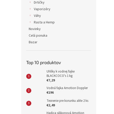
Drtičky
Vaporizéry
Váhy
Rasta a Hemp
Novinky
Celá ponuka
Bazar
Top 10 produktov
Uhlíky k vodnej fajke
BLACKCOCO's 1 kg
€7,29
Vodná fajka Amotion Doppler
€196
Tesnenie pre korunku alite 2 ks
€2,49
Hadica silikonová Amotion