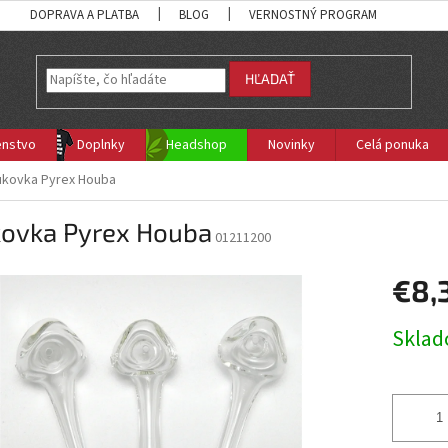
DOPRAVA A PLATBA
BLOG
VERNOSTNÝ PROGRAM
HĽADAŤ
enstvo
Doplnky
Headshop
Novinky
Celá ponuka
ukovka Pyrex Houba
kovka Pyrex Houba
01211200
€8,
Jednotk
Skla
cena: