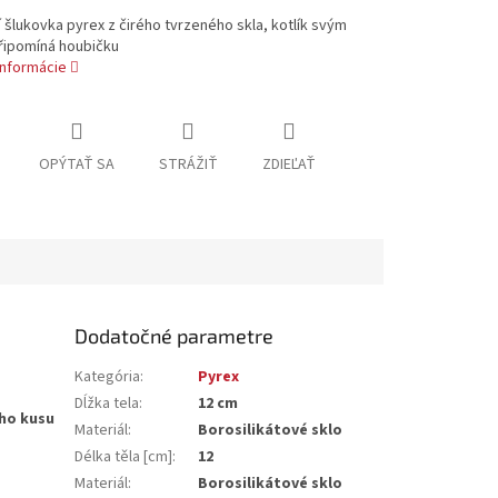
 šlukovka pyrex z čirého tvrzeného skla, kotlík svým
řipomíná houbičku
informácie
OPÝTAŤ SA
STRÁŽIŤ
ZDIEĽAŤ
Dodatočné parametre
Kategória
:
Pyrex
Dĺžka tela
:
12 cm
ého kusu
Materiál
:
Borosilikátové sklo
Délka těla [cm]
:
12
Materiál
:
Borosilikátové sklo