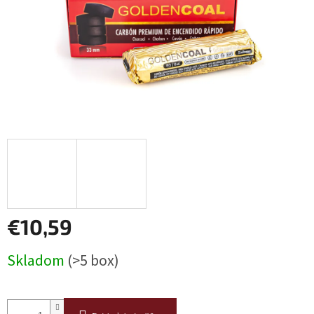
€10,59
Jednotková
Skladom
(>5 box)
cena: