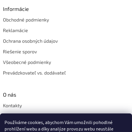
Informácie
Obchodné podmienky
Reklamácie
Ochrana osobných údajov
Riešenie sporov
Všeobecné podmienky
Prevádzkovateľ vs. dodávateľ
O nás
Kontakty
Veľkoobchod
Používáme cookies, abychom Vám umožnili pohodlné
Napíšte nám
prohlížení webu a díky analýze provozu webu neustále