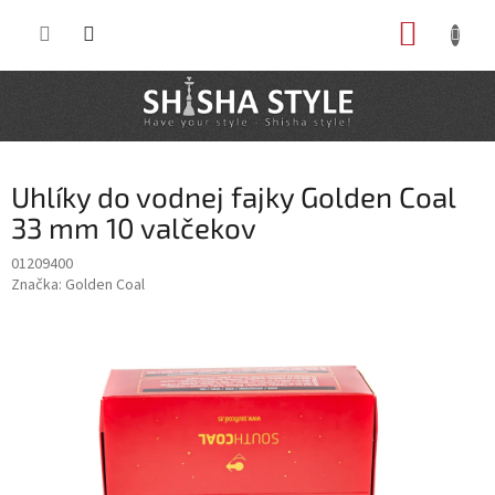
Prejsť
NÁKUP
na
obsah
KOŠÍK
Uhlíky do vodnej fajky Golden Coal
33 mm 10 valčekov
01209400
Značka:
Golden Coal