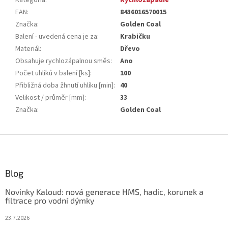
Kategória
:
Rychlozápalné
EAN
:
8436016570015
Značka
:
Golden Coal
Balení - uvedená cena je za
:
Krabičku
Materiál
:
Dřevo
Obsahuje rychlozápalnou směs
:
Ano
Počet uhlíků v balení [ks]
:
100
Přibližná doba žhnutí uhlíku [min]
:
40
Velikost / průměr [mm]
:
33
Značka
:
Golden Coal
Z
á
p
ä
Blog
t
Novinky Kaloud: nová generace HMS, hadic, korunek a
i
filtrace pro vodní dýmky
e
23.7.2026