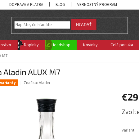
DOPRAVA A PLATBA
BLOG
VERNOSTNÝ PROGRAM
HĽADAŤ
enstvo
Doplnky
Headshop
Novinky
Celá ponuka
X M7
a Aladin ALUX M7
Značka:
Aladin
varianty
€29
Jednotk
Zvoľte
cena:
Variant