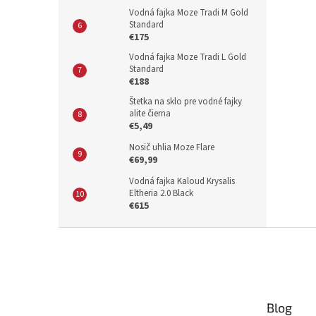
Vodná fajka Moze Tradi M Gold
Standard
€175
Vodná fajka Moze Tradi L Gold
Standard
€188
Štetka na sklo pre vodné fajky
alite čierna
€5,49
Nosič uhlia Moze Flare
€69,99
Vodná fajka Kaloud Krysalis
Eltheria 2.0 Black
€615
Z
á
p
ä
t
Blog
i