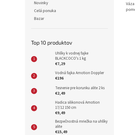
Novinky
Váza
pomo
Celá ponuka
Bazar
Top 10 produktov
Uhlíky k vodnej fajke
BLACKCOCO's 1 kg
€7,29
Vodná fajka Amotion Doppler
€196
Tesnenie pre korunku alite 2 ks
€2,49
Hadica silikonová Amotion
17/12 150 cm
€9,49
Bezpečnostná mriežka na uhlíky
alite
€15,49