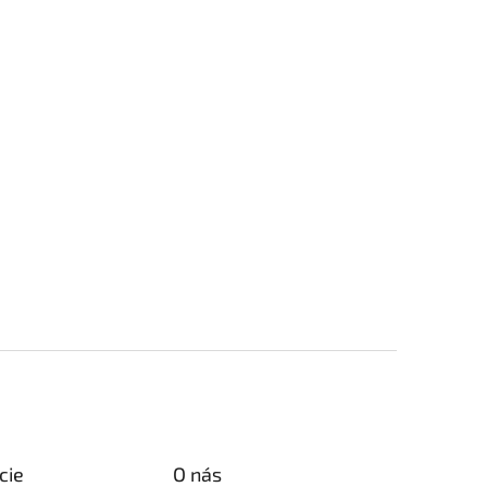
cie
O nás