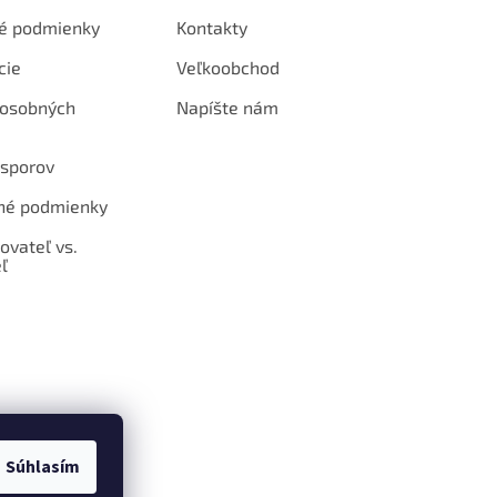
é podmienky
Kontakty
cie
Veľkoobchod
 osobných
Napíšte nám
 sporov
né podmienky
ovateľ vs.
ľ
Súhlasím