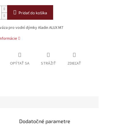
Pridať do košíka
 váza pro vodní dýmky Aladin ALUX M7
informácie
OPÝTAŤ SA
STRÁŽIŤ
ZDIEĽAŤ
Dodatočné parametre