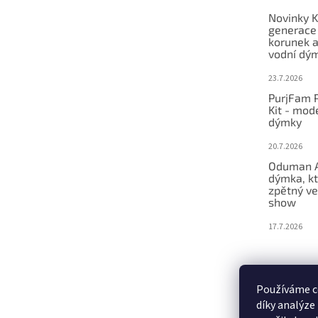
e
Novinky K
generace
korunek a
vodní dý
23.7.2026
PurjFam P
Kit - mod
dýmky
20.7.2026
Oduman A
dýmka, kt
zpětný ve
show
17.7.2026
Používáme c
díky analýze