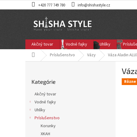
Prejsť
+420 777 749 780
info@shishastyle.cz
na
obsah
Akčný tovar
Vodné fajky
Uhlíky
Prísluš
Domov
Príslušenstvo
Vázy
Váza Aladin ALU
B
Váz
o
Preskočiť
č
Kategórie
kategórie
Rôzne 
n
ý
Akčný tovar
p
Vodné fajky
a
Uhlíky
n
e
Príslušenstvo
l
Korunky
XKAH