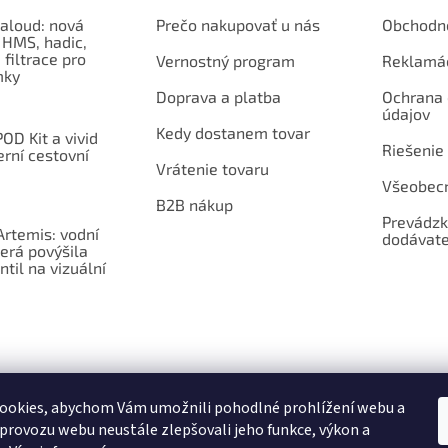
aloud: nová
Prečo nakupovať u nás
Obchodn
 HMS, hadic,
 filtrace pro
Vernostný program
Reklamá
mky
Doprava a platba
Ochrana
údajov
Kedy dostanem tovar
OD Kit a vivid
Riešenie
erní cestovní
Vrátenie tovaru
Všeobec
B2B nákup
Prevádzk
rtemis: vodní
dodávate
erá povýšila
ntil na vizuální
ookies, abychom Vám umožnili pohodlné prohlížení webu a
 provozu webu neustále zlepšovali jeho funkce, výkon a