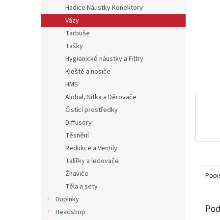
Hadice Náustky Konektory
Vázy
Tarbuše
Tašky
Hygienické náustky a Filtry
Kleště a nosiče
HMS
Alobal, Sítka a Děrovače
Čistící prostředky
Diffusory
Těsnění
Redukce a Ventily
Talířky a ledovače
Žhaviče
Popi
Těla a sety
Doplnky
Pod
Headshop