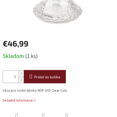
€46,99
Jednotková
Skladom
(1 ks)
cena:
Pridať do košíka
Váza pro vodní dýmky MVP A55 Clear Cuts
Detailné informácie