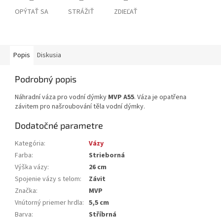
OPÝTAŤ SA
STRÁŽIŤ
ZDIEĽAŤ
Popis
Diskusia
Podrobný popis
Náhradní váza pro vodní dýmky
MVP A55
. Váza je opatřena
závitem pro našroubování těla vodní dýmky.
Dodatočné parametre
Kategória
:
Vázy
Farba
:
Strieborná
Výška vázy
:
26 cm
Spojenie vázy s telom
:
Závit
Značka
:
MVP
Vnútorný priemer hrdla
:
5,5 cm
Barva
:
Stříbrná