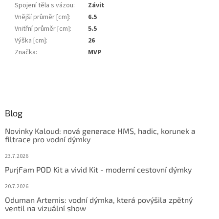
Spojení těla s vázou
:
Závit
Vnější průměr [cm]
:
6.5
Vnitřní průměr [cm]
:
5.5
Výška [cm]
:
26
Značka
:
MVP
Z
á
p
ä
Blog
t
Novinky Kaloud: nová generace HMS, hadic, korunek a
i
filtrace pro vodní dýmky
e
23.7.2026
PurjFam POD Kit a vivid Kit - moderní cestovní dýmky
20.7.2026
Oduman Artemis: vodní dýmka, která povýšila zpětný
ventil na vizuální show