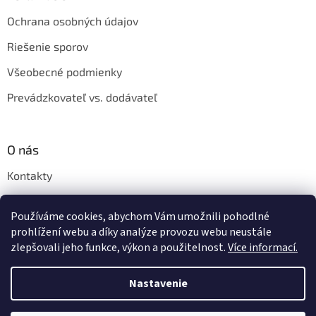
Ochrana osobných údajov
Riešenie sporov
Všeobecné podmienky
Prevádzkovateľ vs. dodávateľ
O nás
Kontakty
Veľkoobchod
Používáme cookies, abychom Vám umožnili pohodlné
Napíšte nám
prohlížení webu a díky analýze provozu webu neustále
zlepšovali jeho funkce, výkon a použitelnost.
Více informací.
Nastavenie
Vytvoril Shoptet