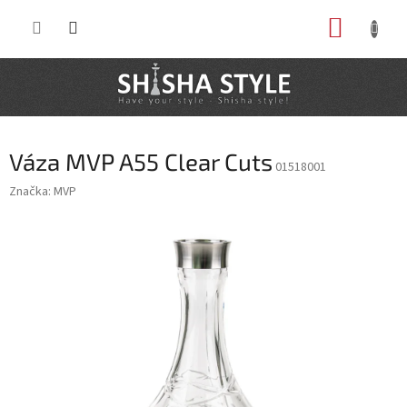
Prejsť
NÁKUP
na
obsah
KOŠÍK
Váza MVP A55 Clear Cuts
01518001
Značka:
MVP