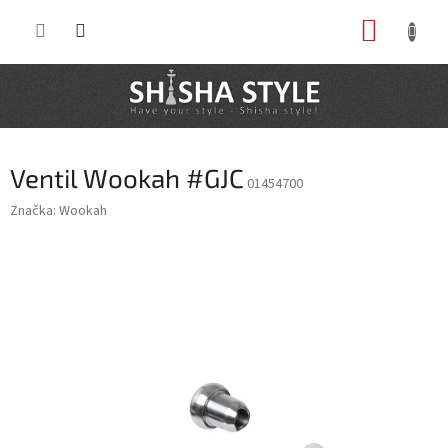
Prejsť
NÁKUP
na
obsah
KOŠÍK
Ventil Wookah #GJC
01454700
Značka:
Wookah