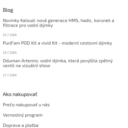
p
ä
Blog
t
Novinky Kaloud: nová generace HMS, hadic, korunek a
i
filtrace pro vodní dýmky
e
23.7.2026
PurjFam POD Kit a vivid Kit - moderní cestovní dýmky
20.7.2026
Oduman Artemis: vodní dýmka, která povýšila zpětný
ventil na vizuální show
17.7.2026
Ako nakupovať
Prečo nakupovať u nás
Vernostný program
Doprava a platba