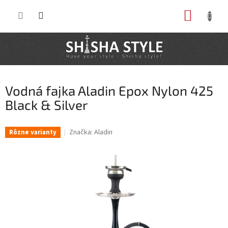
Prejsť
NÁKUP
na
obsah
KOŠÍK
Vodná fajka Aladin Epox Nylon 425
Black & Silver
Značka:
Aladin
Rôzne varianty