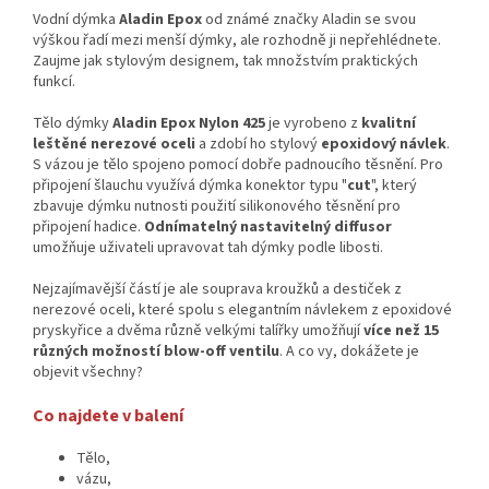
Vodní dýmka
Aladin Epox
od známé značky Aladin se svou
výškou řadí mezi menší dýmky, ale rozhodně ji nepřehlédnete.
Zaujme jak stylovým designem, tak množstvím praktických
funkcí.
Tělo dýmky
Aladin Epox Nylon 425
je vyrobeno z
kvalitní
leštěné nerezové oceli
a zdobí ho stylový
epoxidový návlek
.
S vázou je tělo spojeno pomocí dobře padnoucího těsnění. Pro
připojení šlauchu využívá dýmka konektor typu "
cut
", který
zbavuje dýmku nutnosti použití silikonového těsnění pro
připojení hadice.
Odnímatelný nastavitelný diffusor
umožňuje uživateli upravovat tah dýmky podle libosti.
Nejzajímavější částí je ale souprava kroužků a destiček z
nerezové oceli, které spolu s elegantním návlekem z epoxidové
pryskyřice a dvěma různě velkými talířky umožňují
více než 15
různých možností blow-off ventilu
. A co vy, dokážete je
objevit všechny?
Co najdete v balení
Tělo,
vázu,