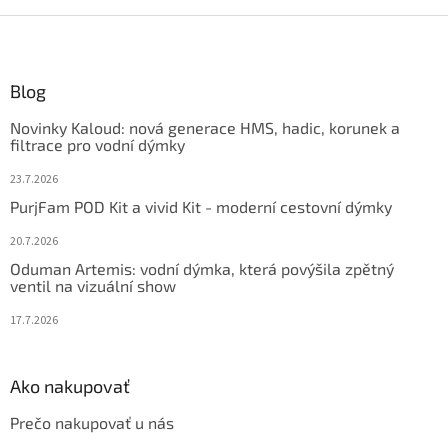
Z
á
p
ä
Blog
t
Novinky Kaloud: nová generace HMS, hadic, korunek a
i
filtrace pro vodní dýmky
e
23.7.2026
PurjFam POD Kit a vivid Kit - moderní cestovní dýmky
20.7.2026
Oduman Artemis: vodní dýmka, která povýšila zpětný
ventil na vizuální show
17.7.2026
Ako nakupovať
Prečo nakupovať u nás