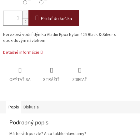
Pridať do košíka
Nerezová vodní dýmka Aladin Epox Nylon 425 Black & Silver s
epoxidovým návlekem
Detailné informácie
OPÝTAŤ SA
STRÁŽIŤ
ZDIEĽAŤ
Popis
Diskusia
Podrobný popis
Má te rádi puzzle? A co takhle hlavolamy?