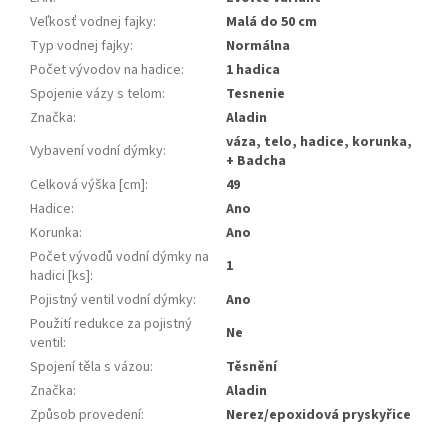
Veľkosť vodnej fajky
:
Malá do 50 cm
Typ vodnej fajky
:
Normálna
Počet vývodov na hadice
:
1 hadica
Spojenie vázy s telom
:
Tesnenie
Značka
:
Aladin
váza, telo, hadice, korunka,
Vybavení vodní dýmky
:
+ Badcha
Celková výška [cm]
:
49
Hadice
:
Ano
Korunka
:
Ano
Počet vývodů vodní dýmky na
1
hadici [ks]
:
Pojistný ventil vodní dýmky
:
Ano
Použití redukce za pojistný
Ne
ventil
:
Spojení těla s vázou
:
Těsnění
Značka
:
Aladin
Způsob provedení
:
Nerez/epoxidová pryskyřice