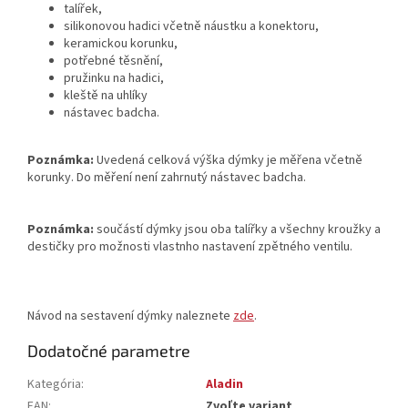
talířek,
silikonovou hadici včetně náustku a konektoru,
keramickou korunku,
potřebné těsnění,
pružinku na hadici,
kleště na uhlíky
nástavec badcha.
Poznámka:
Uvedená celková výška dýmky je měřena včetně
korunky. Do měření není zahrnutý nástavec badcha.
Poznámka:
součástí dýmky jsou oba talířky a všechny kroužky a
destičky pro možnosti vlastnho nastavení zpětného ventilu.
Návod na sestavení dýmky naleznete
zde
.
Dodatočné parametre
Kategória
:
Aladin
EAN
:
Zvoľte variant