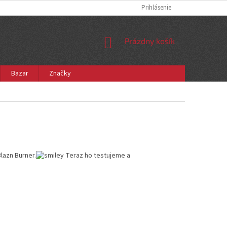
Prihlásenie
NÁKUPNÝ
Prázdny košík
KOŠÍK
Bazar
Značky
lazn Burner.
Teraz ho testujeme a