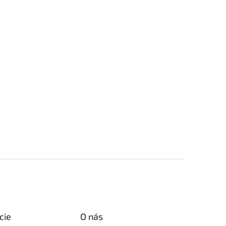
cie
O nás