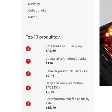
Novinky
Celá ponuka
Bazar
Top 10 produktov
Váza Darkside D-Glass Grey
€41,99
Vodná fajka Amotion Doppler
€196
Tesnenie pre korunku alite 2 ks
€2,49
Hadica silikonová Amotion
17/12 150 cm
€9,49
Bezpečnostná mriežka na uhlíky
alite
€15,49