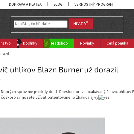
DOPRAVA A PLATBA
BLOG
VERNOSTNÝ PROGRAM
HĽADAŤ
enstvo
Doplnky
Headshop
Novinky
Celá ponuka
orazil
ič uhlíkov Blazn Burner už dorazil
9
Dobrých správ nie je nikdy dosť. Dneska dorazil očakávaný žhavič uhlíkov B
čoskoro si môžete užívať patentovaného žhaviča aj vy
.