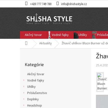
Prejsť
+420 777 749 780
info@shishastyle.cz
na
obsah
Akčný tovar
Vodné fajky
Uhlíky
Prísluš
Domov
Aktuality
Žhavič uhlíkov Blazn Burner už d
B
Žhav
o
Preskočiť
č
Kategórie
kategórie
25.4.201
n
ý
Akčný tovar
p
Vodné fajky
a
Uhlíky
n
e
Príslušenstvo
l
Doplnky
Headshop