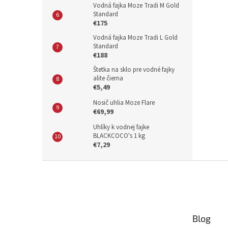
Vodná fajka Moze Tradi M Gold
Standard
€175
Vodná fajka Moze Tradi L Gold
Standard
€188
Štetka na sklo pre vodné fajky
alite čierna
€5,49
Nosič uhlia Moze Flare
€69,99
Uhlíky k vodnej fajke
BLACKCOCO's 1 kg
€7,29
Z
á
p
ä
t
Blog
i