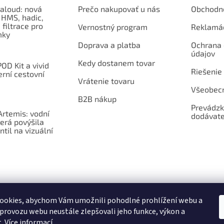
aloud: nová
Prečo nakupovať u nás
Obchodn
 HMS, hadic,
 filtrace pro
Vernostný program
Reklamá
mky
Doprava a platba
Ochrana
údajov
Kedy dostanem tovar
OD Kit a vivid
Riešenie
erní cestovní
Vrátenie tovaru
Všeobec
B2B nákup
Prevádzk
rtemis: vodní
dodávate
erá povýšila
ntil na vizuální
ookies, abychom Vám umožnili pohodlné prohlížení webu a
 provozu webu neustále zlepšovali jeho funkce, výkon a
t.
Více informací.