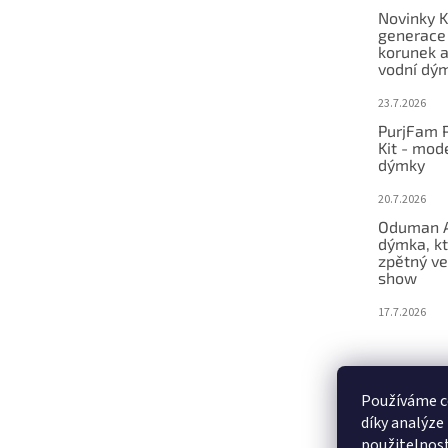
e
Novinky K
generace
korunek a
vodní dý
23.7.2026
PurjFam P
Kit - mod
dýmky
20.7.2026
Oduman A
dýmka, kt
zpětný ve
show
17.7.2026
Používáme c
díky analýze
použitelnos