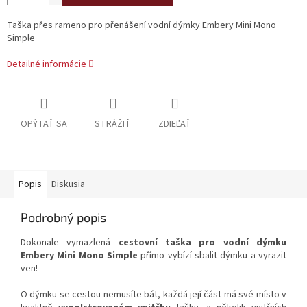
Taška přes rameno pro přenášení vodní dýmky Embery Mini Mono
Simple
Detailné informácie
OPÝTAŤ SA
STRÁŽIŤ
ZDIEĽAŤ
Popis
Diskusia
Podrobný popis
Dokonale vymazlená
cestovní taška pro vodní dýmku
Embery Mini Mono Simple
přímo vybízí sbalit dýmku a vyrazit
ven!
O dýmku se cestou nemusíte bát, každá její část má své místo v