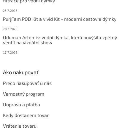
filtrace pro vodní dýmky
e
23.7.2026
PurjFam POD Kit a vivid Kit - moderní cestovní dýmky
20.7.2026
Oduman Artemis: vodní dýmka, která povýšila zpětný
ventil na vizuální show
17.7.2026
Ako nakupovať
Prečo nakupovať u nás
Vernostný program
Doprava a platba
Kedy dostanem tovar
Vrátenie tovaru