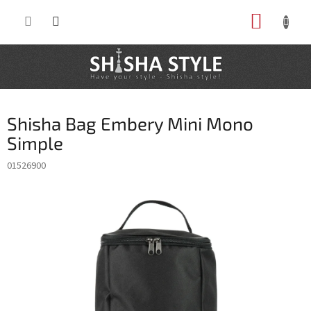
Prejsť
NÁKUP
na
obsah
KOŠÍK
Shisha Bag Embery Mini Mono
Simple
01526900