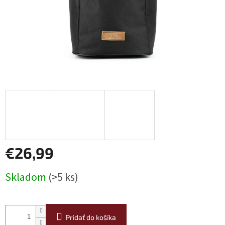
€26,99
Jednotková
Skladom
(>5 ks)
cena:
Pridať do košíka