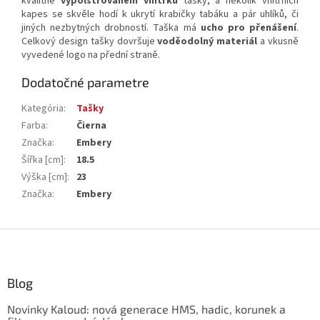
kvalitně
vypolstrovaném vnitřku
tašky, a několik vnitřních
kapes se skvěle hodí k ukrytí krabičky tabáku a pár uhlíků, či
jiných nezbytných drobností. Taška má
ucho pro přenášení
.
Celkový design tašky dovršuje
voděodolný materiál
a vkusně
vyvedené logo na přední straně.
Dodatočné parametre
Kategória
:
Tašky
Farba
:
Čierna
Značka
:
Embery
Šířka [cm]
:
18.5
Výška [cm]
:
23
Značka
:
Embery
Z
á
p
ä
Blog
t
Novinky Kaloud: nová generace HMS, hadic, korunek a
i