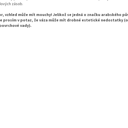
dových zásob.
r, vzhled může mít mouchy! Jelikož se jedná o značku arabského p
e prosím v potaz, že váza může mít drobné estetické nedostatky (o
 povrchové vady).