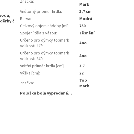
Značka
:
Mark
Vnútorný priemer hrdla
:
3,7 cm
ůvodu,
Barva
:
Modrá
děrky či
Celkový objem nádoby [ml]
:
750
Spojení těla s vázou
:
Těsnění
Určeno pro dýmky topmark
Ano
velikosti 22"
:
Určeno pro dýmky topmark
Ano
velikosti 24"
:
Vnitřní průměr hrdla [cm]
:
3.7
Výška [cm]
:
22
Top
Značka
:
Mark
Položka bola vypredaná…