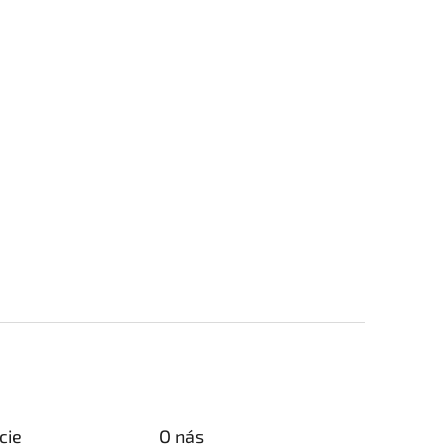
cie
O nás