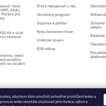
aloud: nová
Prečo nakupovať u nás
Obchodn
 HMS, hadic,
 filtrace pro
Vernostný program
Reklamá
mky
Doprava a platba
Ochrana
údajov
Kedy dostanem tovar
OD Kit a vivid
Riešenie
erní cestovní
Vrátenie tovaru
Všeobec
B2B nákup
Prevádzk
rtemis: vodní
dodávate
erá povýšila
ntil na vizuální
ookies, abychom Vám umožnili pohodlné prohlížení webu a
 provozu webu neustále zlepšovali jeho funkce, výkon a