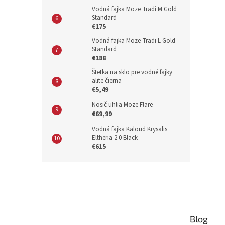
Vodná fajka Moze Tradi M Gold
Standard
€175
Vodná fajka Moze Tradi L Gold
Standard
€188
Štetka na sklo pre vodné fajky
alite čierna
€5,49
Nosič uhlia Moze Flare
€69,99
Vodná fajka Kaloud Krysalis
Eltheria 2.0 Black
€615
Z
á
p
ä
t
Blog
i