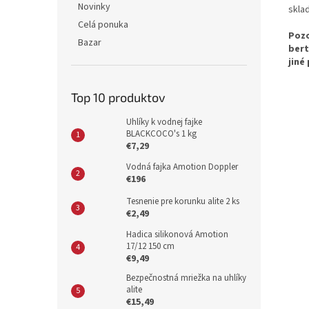
Novinky
skla
Celá ponuka
Pozo
Bazar
bert
jiné
Top 10 produktov
Uhlíky k vodnej fajke
BLACKCOCO's 1 kg
€7,29
Vodná fajka Amotion Doppler
€196
Tesnenie pre korunku alite 2 ks
€2,49
Hadica silikonová Amotion
17/12 150 cm
€9,49
Bezpečnostná mriežka na uhlíky
alite
€15,49