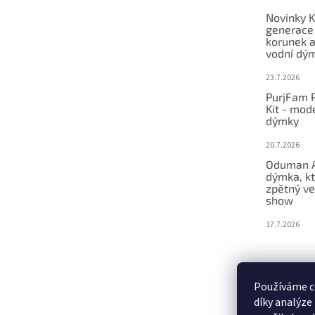
e
Novinky K
generace
korunek a
vodní dý
23.7.2026
PurjFam P
Kit - mod
dýmky
20.7.2026
Oduman A
dýmka, kt
zpětný ve
show
17.7.2026
Používáme c
díky analýze