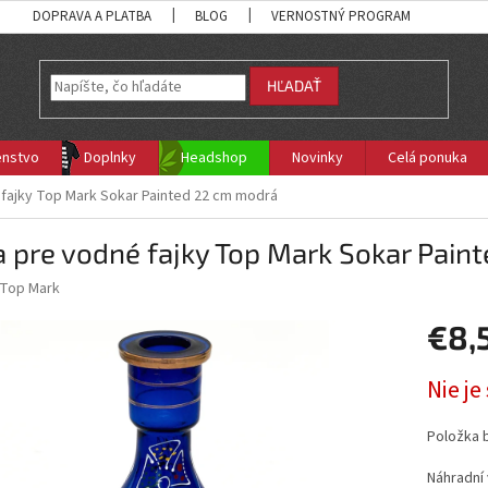
DOPRAVA A PLATBA
BLOG
VERNOSTNÝ PROGRAM
HĽADAŤ
enstvo
Doplnky
Headshop
Novinky
Celá ponuka
 fajky Top Mark Sokar Painted 22 cm modrá
 pre vodné fajky Top Mark Sokar Pain
Top Mark
€8,
Jednotk
Nie j
cena:
Položka 
Náhradní