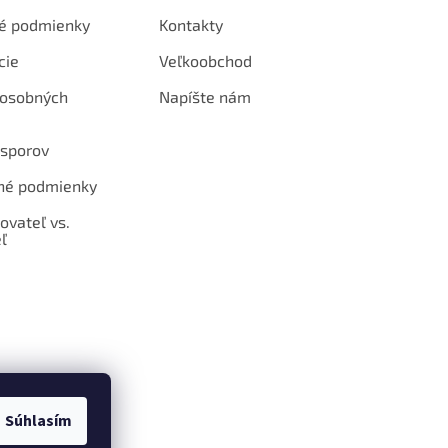
é podmienky
Kontakty
cie
Veľkoobchod
 osobných
Napíšte nám
 sporov
né podmienky
ovateľ vs.
ľ
Súhlasím