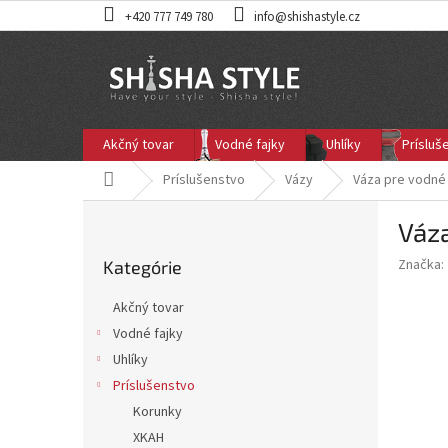
Prejsť
+420 777 749 780
info@shishastyle.cz
na
obsah
Akčný tovar
Vodné fajky
Uhlíky
Prísluš
Domov
Príslušenstvo
Vázy
Váza pre vodné
B
Váza
o
Preskočiť
č
Značka:
Kategórie
kategórie
n
ý
Akčný tovar
p
Vodné fajky
a
Uhlíky
n
e
Príslušenstvo
l
Korunky
XKAH