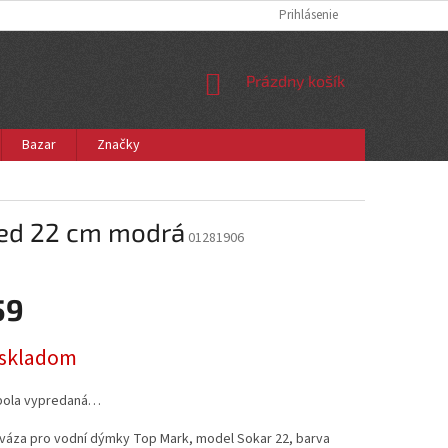
Prihlásenie
NÁKUPNÝ
Prázdny košík
KOŠÍK
Bazar
Značky
ted 22 cm modrá
01281906
59
ová
e skladom
bola vypredaná…
 váza pro vodní dýmky Top Mark, model Sokar 22, barva