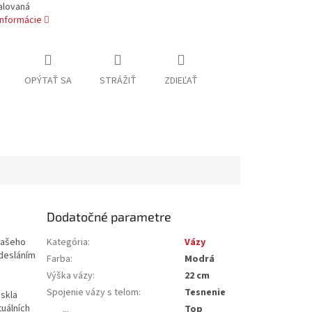
alovaná
informácie
OPÝTAŤ SA
STRÁŽIŤ
ZDIEĽAŤ
Dodatočné parametre
 vašeho
Kategória
:
Vázy
desláním
Farba
:
Modrá
Výška vázy
:
22 cm
Spojenie vázy s telom
:
Tesnenie
 skla
uálních
Top