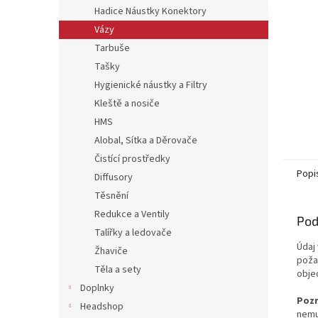
Hadice Náustky Konektory
Vázy
Tarbuše
Tašky
Hygienické náustky a Filtry
Kleště a nosiče
HMS
Alobal, Sítka a Děrovače
Čistící prostředky
Popi
Diffusory
Těsnění
Redukce a Ventily
Pod
Talířky a ledovače
Údaj
Žhaviče
poža
Těla a sety
obje
Doplnky
Poz
Headshop
nemu