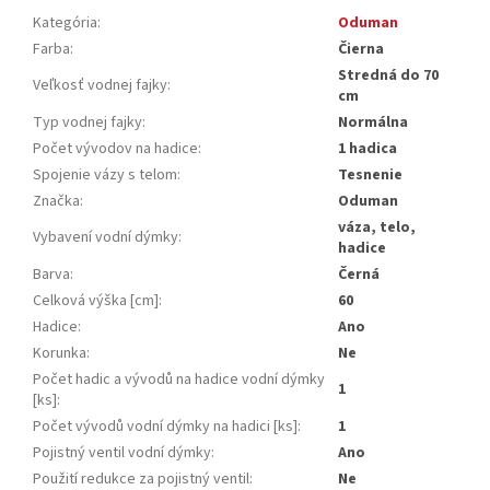
Kategória
:
Oduman
Farba
:
Čierna
Stredná do 70
Veľkosť vodnej fajky
:
cm
Typ vodnej fajky
:
Normálna
Počet vývodov na hadice
:
1 hadica
Spojenie vázy s telom
:
Tesnenie
Značka
:
Oduman
váza, telo,
Vybavení vodní dýmky
:
hadice
Barva
:
Černá
Celková výška [cm]
:
60
Hadice
:
Ano
Korunka
:
Ne
Počet hadic a vývodů na hadice vodní dýmky
1
[ks]
:
Počet vývodů vodní dýmky na hadici [ks]
:
1
Pojistný ventil vodní dýmky
:
Ano
Použití redukce za pojistný ventil
:
Ne