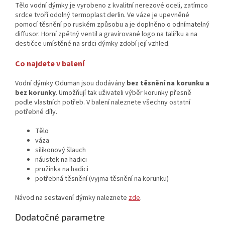
Tělo vodní dýmky je vyrobeno z kvalitní nerezové oceli, zatímco
srdce tvoří odolný termoplast derlin. Ve váze je upevněné
pomocí těsnění po ruském způsobu a je doplněno o odnímatelný
diffusor. Horní zpětný ventil a gravírované logo na talířku a na
destičce umístěné na srdci dýmky zdobí její vzhled.
Co najdete v balení
Vodní dýmky Oduman jsou dodávány
bez těsnění na korunku a
bez korunky
. Umožňují tak uživateli výběr korunky přesně
podle vlastních potřeb. V balení naleznete všechny ostatní
potřebné díly.
Tělo
váza
silikonový šlauch
náustek na hadici
pružinka na hadici
potřebná těsnění (vyjma těsnění na korunku)
Návod na sestavení dýmky naleznete
zde
.
Dodatočné parametre