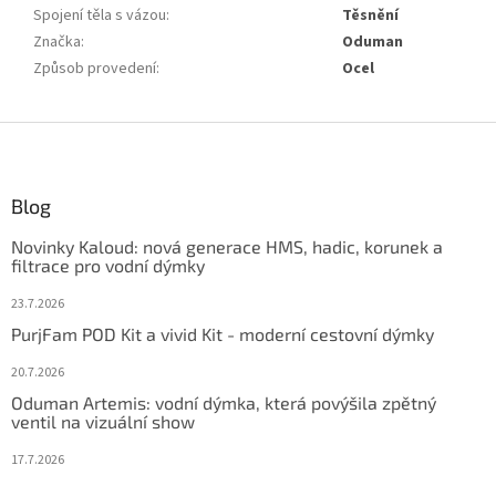
Spojení těla s vázou
:
Těsnění
Značka
:
Oduman
Způsob provedení
:
Ocel
Z
á
p
ä
Blog
t
Novinky Kaloud: nová generace HMS, hadic, korunek a
i
filtrace pro vodní dýmky
e
23.7.2026
PurjFam POD Kit a vivid Kit - moderní cestovní dýmky
20.7.2026
Oduman Artemis: vodní dýmka, která povýšila zpětný
ventil na vizuální show
17.7.2026