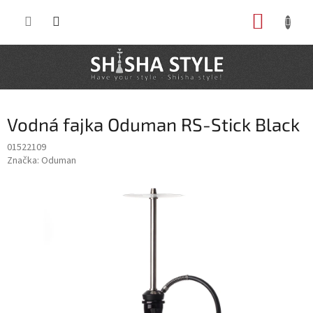
Prejsť
NÁKUP
na
obsah
KOŠÍK
Vodná fajka Oduman RS-Stick Black
01522109
Značka:
Oduman