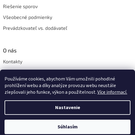
Riešenie sporov
Všeobecné podmienky
Prevádzkovateľ vs. dodávateľ
O nás
Kontakty
Veľkoobchod
Používáme cookies, abychom Vám umožnili pohodlné
Napíšte nám
prohlížení webu a díky analýze provozu webu neustále
zlepšovali jeho funkce, výkon a použitelnost.
Více informací.
Nastavenie
Vytvoril Shoptet
Súhlasím
Copyright 2026
Shishastyle.sk
. Všetky práva vyhradené.